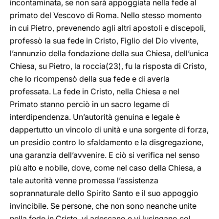
incontaminata, se non sarà appoggiata nella fede al
primato del Vescovo di Roma. Nello stesso momento
in cui Pietro, prevenendo agli altri apostoli e discepoli,
professò la sua fede in Cristo, Figlio del Dio vivente,
l’annunzio della fondazione della sua Chiesa, dell’unica
Chiesa, su Pietro, la roccia(23), fu la risposta di Cristo,
che lo ricompensò della sua fede e di averla
professata. La fede in Cristo, nella Chiesa e nel
Primato stanno perciò in un sacro legame di
interdipendenza. Un’autorità genuina e legale è
dappertutto un vincolo di unità e una sorgente di forza,
un presidio contro lo sfaldamento e la disgregazione,
una garanzia dell’avvenire. E ciò si verifica nel senso
più alto e nobile, dove, come nel caso della Chiesa, a
tale autorità venne promessa l’assistenza
soprannaturale dello Spirito Santo e il suo appoggio
invincibile. Se persone, che non sono neanche unite
nella fede in Cristo, vi adescano e vi lusingano col