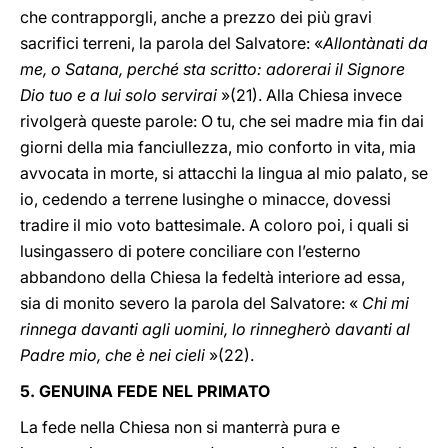
che contrapporgli, anche a prezzo dei più gravi
sacrifici terreni, la parola del Salvatore: «
Allontànati da
me, o Satana, perché sta scritto: adorerai il Signore
Dio tuo e a lui solo servirai
»(21). Alla Chiesa invece
rivolgerà queste parole: O tu, che sei madre mia fin dai
giorni della mia fanciullezza, mio conforto in vita, mia
avvocata in morte, si attacchi la lingua al mio palato, se
io, cedendo a terrene lusinghe o minacce, dovessi
tradire il mio voto battesimale. A coloro poi, i quali si
lusingassero di potere conciliare con l’esterno
abbandono della Chiesa la fedeltà interiore ad essa,
sia di monito severo la parola del Salvatore: «
Chi mi
rinnega davanti agli uomini, lo rinnegherò davanti al
Padre mio, che è nei cieli
»(22).
5. GENUINA FEDE NEL PRIMATO
La fede nella Chiesa non si manterrà pura e