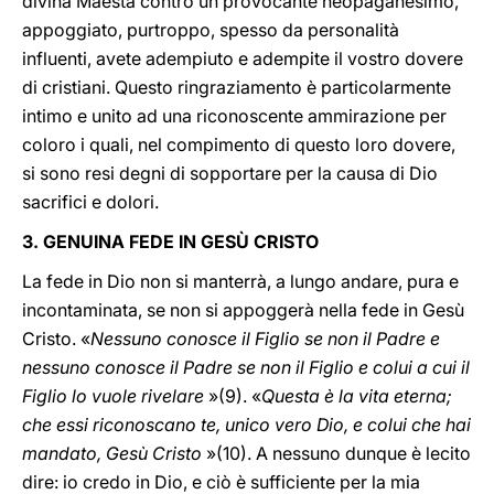
divina Maestà contro un provocante neopaganesimo,
appoggiato, purtroppo, spesso da personalità
influenti, avete adempiuto e adempite il vostro dovere
di cristiani. Questo ringraziamento è particolarmente
intimo e unito ad una riconoscente ammirazione per
coloro i quali, nel compimento di questo loro dovere,
si sono resi degni di sopportare per la causa di Dio
sacrifici e dolori.
3. GENUINA FEDE IN GESÙ CRISTO
La fede in Dio non si manterrà, a lungo andare, pura e
incontaminata, se non si appoggerà nella fede in Gesù
Cristo. «
Nessuno conosce il Figlio se non il Padre e
nessuno conosce il Padre se non il Figlio e colui a cui il
Figlio lo vuole rivelare
»(9). «
Questa è la vita eterna;
che essi riconoscano te, unico vero Dio, e colui che hai
mandato, Gesù Cristo
»(10). A nessuno dunque è lecito
dire: io credo in Dio, e ciò è sufficiente per la mia