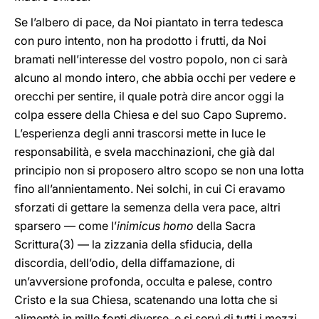
Se l’albero di pace, da Noi piantato in terra tedesca
con puro intento, non ha prodotto i frutti, da Noi
bramati nell’interesse del vostro popolo, non ci sarà
alcuno al mondo intero, che abbia occhi per vedere e
orecchi per sentire, il quale potrà dire ancor oggi la
colpa essere della Chiesa e del suo Capo Supremo.
L’esperienza degli anni trascorsi mette in luce le
responsabilità, e svela macchinazioni, che già dal
principio non si proposero altro scopo se non una lotta
fino all’annientamento. Nei solchi, in cui Ci eravamo
sforzati di gettare la semenza della vera pace, altri
sparsero — come l’
inimicus homo
della Sacra
Scrittura(3) — la zizzania della sfiducia, della
discordia, dell’odio, della diffamazione, di
un’avversione profonda, occulta e palese, contro
Cristo e la sua Chiesa, scatenando una lotta che si
alimentò in mille fonti diverse, e si servì di tutti i mezzi.