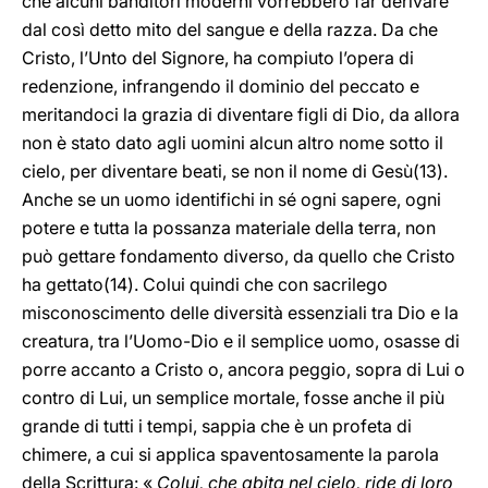
che alcuni banditori moderni vorrebbero far derivare
dal così detto mito del sangue e della razza. Da che
Cristo, l’Unto del Signore, ha compiuto l’opera di
redenzione, infrangendo il dominio del peccato e
meritandoci la grazia di diventare figli di Dio, da allora
non è stato dato agli uomini alcun altro nome sotto il
cielo, per diventare beati, se non il nome di Gesù(13).
Anche se un uomo identifichi in sé ogni sapere, ogni
potere e tutta la possanza materiale della terra, non
può gettare fondamento diverso, da quello che Cristo
ha gettato(14). Colui quindi che con sacrilego
misconoscimento delle diversità essenziali tra Dio e la
creatura, tra l’Uomo-Dio e il semplice uomo, osasse di
porre accanto a Cristo o, ancora peggio, sopra di Lui o
contro di Lui, un semplice mortale, fosse anche il più
grande di tutti i tempi, sappia che è un profeta di
chimere, a cui si applica spaventosamente la parola
della Scrittura: «
Colui, che abita nel cielo, ride di loro