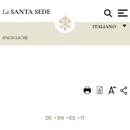
La
SANTA SEDE
ITALIANO
ENCICLICHE
FRANÇAIS
ENGLISH
ITALIANO
PORTUGUÊS
ESPAÑOL
DEUTSCH
POLSKI
العربيّة
DE
-
EN
-
ES
-
IT
中文