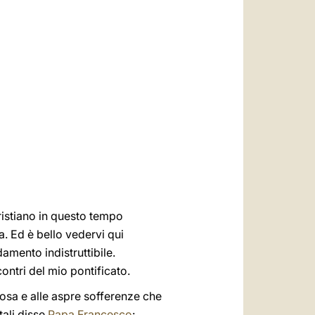
العربيّة
中文
LATINE
cristiano in questo tempo
a. Ed è bello vedervi qui
amento indistruttibile.
contri del mio pontificato.
iosa e alle aspre sofferenze che
tali disse
Papa Francesco
: