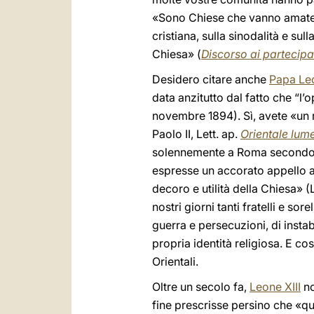
«Sono Chiese che vanno amate: c
cristiana, sulla sinodalità e sul
Chiesa» (
Discorso ai partecip
Desidero citare anche
Papa Leo
data anzitutto dal fatto che “l’
novembre 1894). Sì, avete «un r
Paolo II, Lett. ap.
Orientale lum
solennemente a Roma secondo le
espresse un accorato appello aff
decoro e utilità della Chiesa» (
nostri giorni tanti fratelli e sore
guerra e persecuzioni, di instabi
propria identità religiosa. E co
Orientali.
Oltre un secolo fa,
Leone XIII
no
fine prescrisse persino che «qua