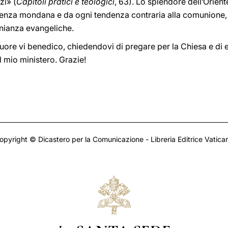
zi» (
Capitoli pratici e teologici
, 63). Lo splendore dell’Orien
denza mondana e da ogni tendenza contraria alla comunione, 
onianza evangeliche.
cuore vi benedico, chiedendovi di pregare per la Chiesa e di e
l mio ministero. Grazie!
opyright © Dicastero per la Comunicazione - Libreria Editrice Vatica