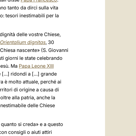
o tanto da dirci sulla vita
o: tesori inestimabili per la
ignità delle vostre Chiese,
Orientalium dignitas
, 30
a Chiesa nascente» (S. Giovanni
sti giorni le state celebrando
 Gesù. Ma
Papa Leone XIII
le […] ridondi a […] grande
a è molto attuale, perché ai
erritori di origine a causa di
ltre alla patria, anche la
 inestimabile delle Chiese
i quanto si creda» e a questo
n consigli o aiuti attiri