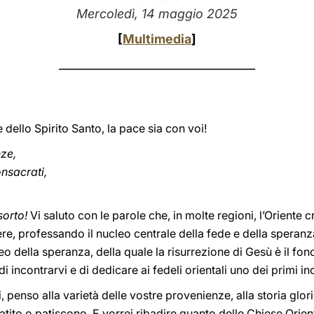
Mercoledì, 14 maggio 2025
[
Multimedia
]
___________________________________
 dello Spirito Santo, la pace sia con voi!
nze,
nsacrati,
sorto!
Vi saluto con le parole che, in molte regioni, l’Oriente 
ere, professando il nucleo centrale della fede e della speranz
o della speranza, della quale la risurrezione di Gesù è il fond
 incontrarvi e di dedicare ai fedeli orientali uno dei primi in
 penso alla varietà delle vostre provenienze, alla storia glor
ito o patiscono. E vorrei ribadire quanto delle Chiese Orien