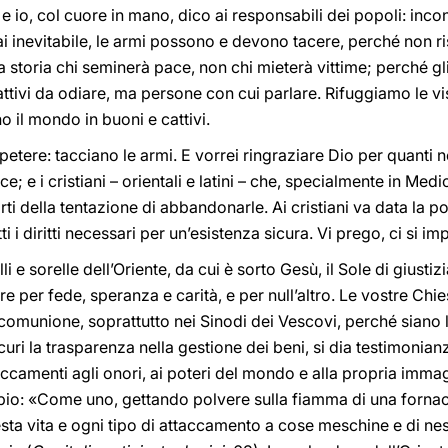
 e io, col cuore in mano, dico ai responsabili dei popoli: inc
 inevitabile, le armi possono e devono tacere, perché non ri
storia chi seminerà pace, non chi mieterà vittime; perché gli
ttivi da odiare, ma persone con cui parlare. Rifuggiamo le vi
o il mondo in buoni e cattivi.
petere: tacciano le armi. E vorrei ringraziare Dio per quanti ne
ce; e i cristiani – orientali e latini – che, specialmente in Me
orti della tentazione di abbandonarle. Ai cristiani va data la po
ti i diritti necessari per un’esistenza sicura. Vi prego, ci si i
elli e sorelle dell’Oriente, da cui è sorto Gesù, il Sole di giust
are per fede, speranza e carità, e per null’altro. Le vostre Chi
omunione, soprattutto nei Sinodi dei Vescovi, perché siano lu
curi la trasparenza nella gestione dei beni, si dia testimonian
accamenti agli onori, ai poteri del mondo e alla propria imm
io: «Come uno, gettando polvere sulla fiamma di una fornac
ta vita e ogni tipo di attaccamento a cose meschine e di nes