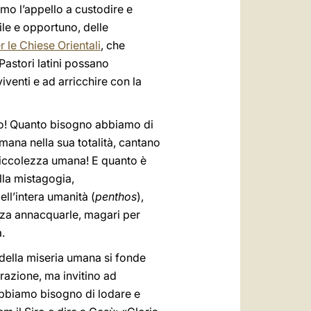
amo l’appello a custodire e
ile e opportuno, delle
r le Chiese Orientali
, che
 Pastori latini possano
iventi e ad arricchire con la
ano! Quanto bisogno abbiamo di
mana nella sua totalità, cantano
 piccolezza umana! E quanto è
ella mistagogia,
ell’intera umanità (
penthos
),
senza annacquarle, magari per
.
 della miseria umana si fonde
razione, ma invitino ad
 Abbiamo bisogno di lodare e