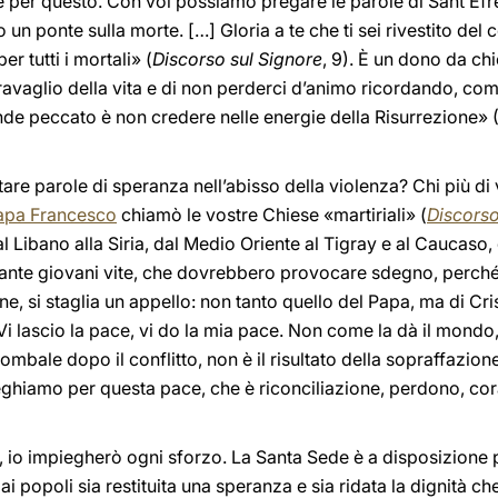
re per questo. Con voi possiamo pregare le parole di Sant’Efre
o un ponte sulla morte. […] Gloria a te che ti sei rivestito del
er tutti i mortali» (
Discorso sul Signore
, 9). È un dono da ch
ravaglio della vita e di non perderci d’animo ricordando, co
ande peccato è non credere nelle energie della Risurrezione» 
tare parole di speranza nell’abisso della violenza? Chi più di 
apa Francesco
chiamò le vostre Chiese «martiriali» (
Discors
al Libano alla Siria, dal Medio Oriente al Tigray e al Caucaso,
 tante giovani vite, che dovrebbero provocare sdegno, perché
ne, si staglia un appello: non tanto quello del Papa, ma di Cri
Vi lascio la pace, vi do la mia pace. Non come la dà il mondo, 
 tombale dopo il conflitto, non è il risultato della sopraffazi
Preghiamo per questa pace, che è riconciliazione, perdono, co
 io impiegherò ogni sforzo. La Santa Sede è a disposizione p
i popoli sia restituita una speranza e sia ridata la dignità che