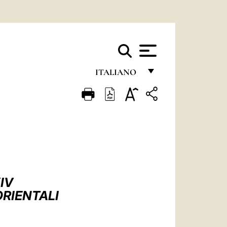
ITALIANO
FRANÇAIS
ENGLISH
ITALIANO
PORTUGUÊS
ESPAÑOL
IV
DEUTSCH
ORIENTALI
POLSKI