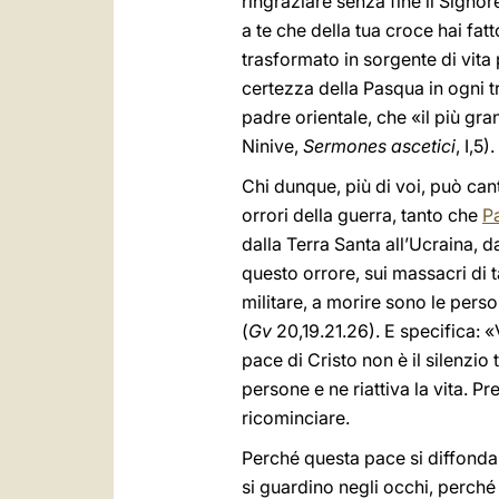
ringraziare senza fine il Signo
a te che della tua croce hai fatt
trasformato in sorgente di vita p
certezza della Pasqua in ogni t
padre orientale, che «il più gr
Ninive,
Sermones ascetici
, I,5).
Chi dunque, più di voi, può can
orrori della guerra, tanto che
P
dalla Terra Santa all’Ucraina, d
questo orrore, sui massacri di
militare, a morire sono le perso
(
Gv
20,19.21.26). E specifica: «
pace di Cristo non è il silenzio
persone e ne riattiva la vita. 
ricominciare.
Perché questa pace si diffonda,
si guardino negli occhi, perché a