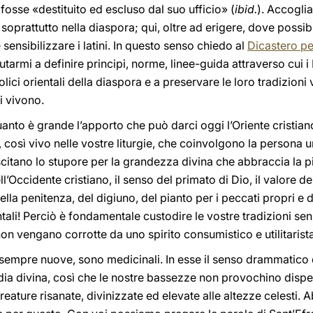
 fosse «destituito ed escluso dal suo ufficio» (
ibid.
). Accogli
soprattutto nella diaspora; qui, oltre ad erigere, dove possib
 sensibilizzare i latini. In questo senso chiedo al
Dicastero pe
iutarmi a definire principi, norme, linee-guida attraverso cui i
ici orientali della diaspora e a preservare le loro tradizioni v
ui vivono.
uanto è grande l’apporto che può darci oggi l’Oriente cristi
, così vivo nelle vostre liturgie, che coinvolgono la persona u
uscitano lo stupore per la grandezza divina che abbraccia la
l’Occidente cristiano, il senso del primato di Dio, il valore d
ella penitenza, del digiuno, del pianto per i peccati propri e d
rientali! Perciò è fondamentale custodire le vostre tradizioni 
non vengano corrotte da uno spirito consumistico e utilitarista
 e sempre nuove, sono medicinali. In esse il senso drammatico
dia divina, così che le nostre bassezze non provochino dispe
creature risanate, divinizzate ed elevate alle altezze celesti.