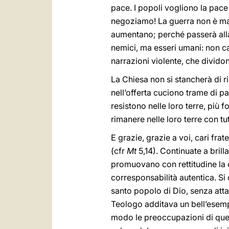
pace. I popoli vogliono la pace
negoziamo! La guerra non è mai
aumentano; perché passerà alla 
nemici, ma esseri umani: non ca
narrazioni violente, che dividon
La Chiesa non si stancherà di ri
nell’offerta cuciono trame di pa
resistono nelle loro terre, più f
rimanere nelle loro terre con tut
E grazie, grazie a voi, cari frat
(cfr
Mt
5,14). Continuate a brill
promuovano con rettitudine la c
corresponsabilità autentica. Si 
santo popolo di Dio, senza att
Teologo additava un bell’esemp
modo le preoccupazioni di ques