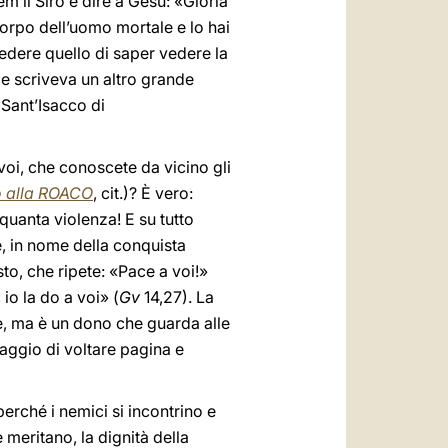
m il Siro e dire a Gesù: «Gloria
 corpo dell’uomo mortale e lo hai
iedere quello di saper vedere la
me scriveva un altro grande
(Sant’Isacco di
voi, che conoscete da vicino gli
o
alla ROACO
, cit.)? È vero:
 quanta violenza! E su tutto
, in nome della conquista
sto, che ripete: «Pace a voi!»
io la do a voi» (
Gv
14,27). La
one, ma è un dono che guarda alle
raggio di voltare pagina e
erché i nemici si incontrino e
 meritano, la dignità della