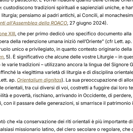
ustodiscono tradizioni spirituali e sapienziali uniche, e hann
la liturgia; pensiamo ai padri antichi, ai Concili, al monachesim
anti all’Assemblea della ROACO
, 27 giugno 2024).
ne XIII
, che per primo dedicò uno specifico documento alla d
opera della redenzione umana iniziò nell’Oriente” (cfr Lett. ap.
uolo unico e privilegiato, in quanto contesto originario dell
en
, 5). È significativo che alcune delle vostre Liturgie – in que
 varie tradizioni – utilizzano ancora la lingua del Signore
inché la «legittima varietà di liturgia e di disciplina orienta
Lett. ap.
Orientalium dignitas
). La sua preoccupazione di allor
lle orientali, tra cui diversi di voi, costretti a fuggire dai loro t
lità e povertà, rischiano, arrivando in Occidente, di perdere, o
sì, con il passare delle generazioni, si smarrisce il patrimonio
tò che «la conservazione dei riti orientali è più importante d
lsiasi missionario latino, del clero secolare o regolare, che co