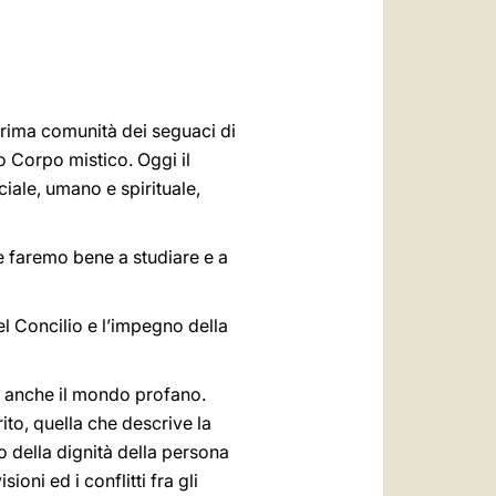
العربيّة
中文
LATINE
prima comunità dei seguaci di
o Corpo mistico. Oggi il
iale, umano e spirituale,
he faremo bene a studiare e a
el Concilio e l’impegno della
a anche il mondo profano.
ito, quella che descrive la
so della dignità della persona
oni ed i conflitti fra gli