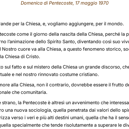
Domenica di Pentecoste, 17
maggio 1970
rande per la Chiesa, e, vogliamo aggiungere, per il mondo.
ecoste come il giorno della nascita della Chiesa, perché la 
orno l’animazione dello Spirito Santo, diventando così suo viv
l Nostro cuore va alla Chiesa, a questo fenomeno storico, soc
la Chiesa di Cristo.
rto sul fatto e sul mistero della Chiesa un grande discorso, c
rituale e nel nostro rinnovato costume cristiano.
more alla Chiesa, non il contrario, dovrebbe essere il frutto d
sonale che comunitaria.
strano, la Pentecoste è altresì un avvenimento che interess
o una nuova sociologia, quella penetrata dai valori dello spir
rizza verso i veri e più alti destini umani, quella che ha il sen
ella specialmente che tende risolutamente a superare le divisi