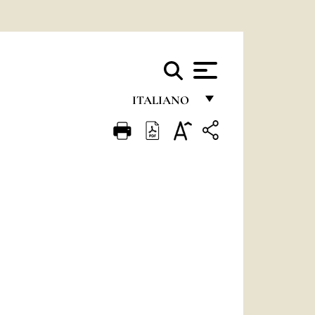
ITALIANO
FRANÇAIS
ENGLISH
ITALIANO
PORTUGUÊS
ESPAÑOL
DEUTSCH
POLSKI