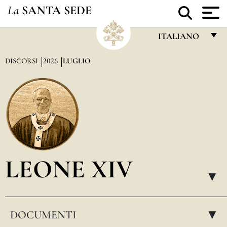
La
SANTA SEDE
ITALIANO
FRANÇAIS
DISCORSI
2026
LUGLIO
ENGLISH
ITALIANO
PORTUGUÊS
ESPAÑOL
DEUTSCH
LEONE XIV
POLSKI
▸
العربيّة
DOCUMENTI
中文
▸