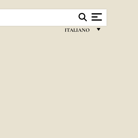
ITALIANO
FRANÇAIS
ENGLISH
ITALIANO
PORTUGUÊS
ESPAÑOL
DEUTSCH
POLSKI
العربيّة