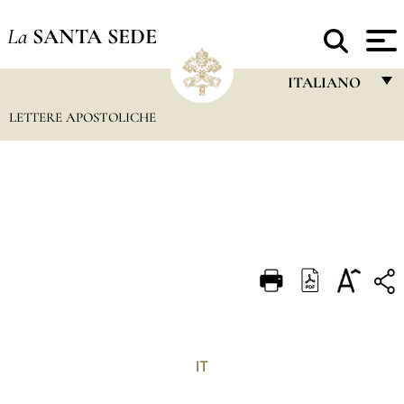
La
SANTA SEDE
ITALIANO
LETTERE APOSTOLICHE
FRANÇAIS
ENGLISH
ITALIANO
PORTUGUÊS
ESPAÑOL
DEUTSCH
POLSKI
العربيّة
IT
中文