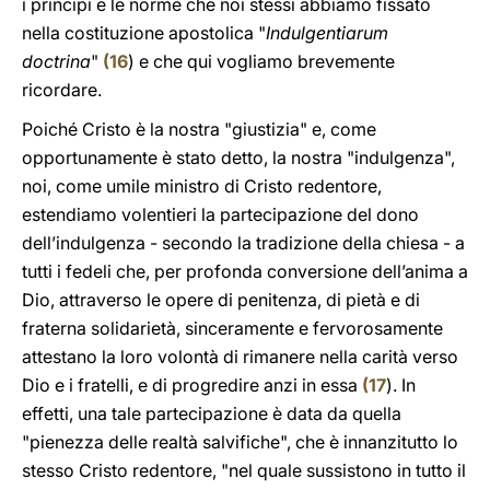
i principi e le norme che noi stessi abbiamo fissato
nella costituzione apostolica "
Indulgentiarum
doctrina
"
(
16
) e che qui vogliamo brevemente
ricordare.
Poiché Cristo è la nostra "giustizia" e, come
opportunamente è stato detto, la nostra "indulgenza",
noi, come umile ministro di Cristo redentore,
estendiamo volentieri la partecipazione del dono
dell’indulgenza - secondo la tradizione della chiesa - a
tutti i fedeli che, per profonda conversione dell’anima a
Dio, attraverso le opere di penitenza, di pietà e di
fraterna solidarietà, sinceramente e fervorosamente
attestano la loro volontà di rimanere nella carità verso
Dio e i fratelli, e di progredire anzi in essa
(
17
). In
effetti, una tale partecipazione è data da quella
"pienezza delle realtà salvifiche", che è innanzitutto lo
stesso Cristo redentore, "nel quale sussistono in tutto il