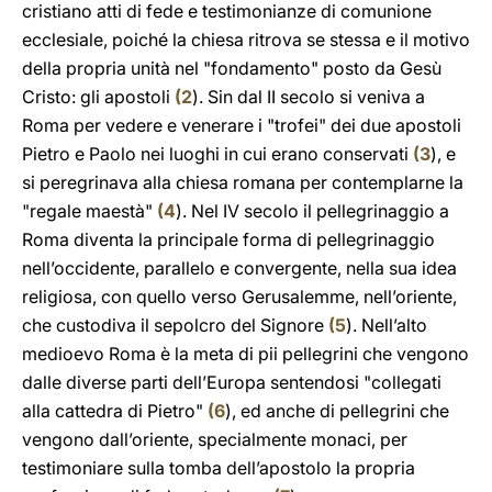
cristiano atti di fede e testimonianze di comunione
ecclesiale, poiché la chiesa ritrova se stessa e il motivo
della propria unità nel "fondamento" posto da Gesù
Cristo: gli apostoli
(
2
). Sin dal II secolo si veniva a
Roma per vedere e venerare i "trofei" dei due apostoli
Pietro e Paolo nei luoghi in cui erano conservati
(
3
), e
si peregrinava alla chiesa romana per contemplarne la
"regale maestà"
(
4
). Nel IV secolo il pellegrinaggio a
Roma diventa la principale forma di pellegrinaggio
nell’occidente, parallelo e convergente, nella sua idea
religiosa, con quello verso Gerusalemme, nell’oriente,
che custodiva il sepolcro del Signore
(
5
). Nell’alto
medioevo Roma è la meta di pii pellegrini che vengono
dalle diverse parti dell’Europa sentendosi "collegati
alla cattedra di Pietro"
(
6
), ed anche di pellegrini che
vengono dall’oriente, specialmente monaci, per
testimoniare sulla tomba dell’apostolo la propria