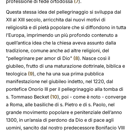
professione di fede ortodossa
(
7
).
Questa stessa idea del pellegrinaggio si sviluppa dal
XII al XIII secolo, arricchita dai nuovi motivi di
religiosità e di pietà popolare che si diffondono in tutta
l’Europa, imprimendo un più profondo contenuto a
quell’antica idea che la chiesa aveva assunto dalla
tradizione, comune anche ad altre religioni, del
"pellegrinare per amor di Dio"
(
8
). Nasce così il
giubileo, frutto di una maturazione dottrinale, biblica e
teologica
(
9
), che ha una sua prima pubblica
manifestazione nel giubileo indetto, nel 1220, dal
pontefice Onorio III per il pellegrinaggio alla tomba di
s. Tommaso Becket
(
10
), poi - come è noto - converge
a Roma, alle basiliche di s. Pietro e di s. Paolo, nel
grande movimento popolare e penitenziale dell’anno
1300, in un’ansia di perdono da Dio e di pace agli
uomini, sancito dal nostro predecessore Bonifacio VIII