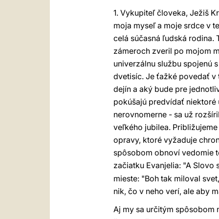
1. Vykupiteľ človeka, Ježiš K
moja myseľ a moje srdce v tej
celá súčasná ľudská rodina. T
zámeroch zveril po mojom m
univerzálnu službu spojenú s 
dvetisíc. Je ťažké povedať v t
dejín a aký bude pre jednotliv
pokúšajú predvídať niektoré u
nerovnomerne - sa už rozšír
veľkého jubilea. Približujem
opravy, ktoré vyžaduje chro
spôsobom obnoví vedomie tej 
začiatku Evanjelia: "A Slovo
mieste: "Boh tak miloval sve
nik, čo v neho verí, ale aby m
Aj my sa určitým spôsobom 