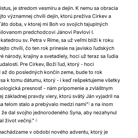
ristus, je stredom vesmíru a dejín. K nemu sa obracia
to významnej chvíli dejín, ktorú prežíva Cirkev a
áto doba, v ktorej mi Boh vo svojich tajuplných
ilovanom predchodcovi Jánovi Pavlovi I.
katedrou sv. Petra v Ríme, sa už veľmi blíži k roku
ejto chvíli, čo ten rok prinesie na javisko ľudských
é národy, krajiny a svetadiely, hoci už teraz sa ľudia
dalosti. Pre Cirkev, Boží ľud, ktorý - hoci
il až do posledných končín zeme, bude to rok
e sa k tomu dátumu, ktorý - i keď rešpektujeme všetky
nologická presnosť - nám pripomenie a zvláštnym
základnej pravdy viery, ktorú svätý Ján vyjadril na
 sa telom stalo a prebývalo medzi nami"
a na inom
1
t, že dal svojho jednorodeného Syna, aby nezahynul
al život večný."
2
nachádzame v období nového adventu, ktorý je