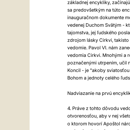
základnej encykliky, začínaj
sa predovšetkým na túto enc
inauguračnom dokumente môjh
vedenej Duchom Svätým - ktor
tajomstva, jej ľudského poslan
zdrojom lásky Cirkvi, takist
vedomie. Pavol VI. nám zane
vedomia Cirkvi. Mnohými a r
poznačenými utrpením, učil ná
Koncil - je "akoby sviatosť
Bohom a jednoty celého ľud
Nadviazanie na prvú encyklik
4. Práve z tohto dôvodu vedo
otvorenosťou, aby v nej všet
o ktorom hovorí Apoštol nár