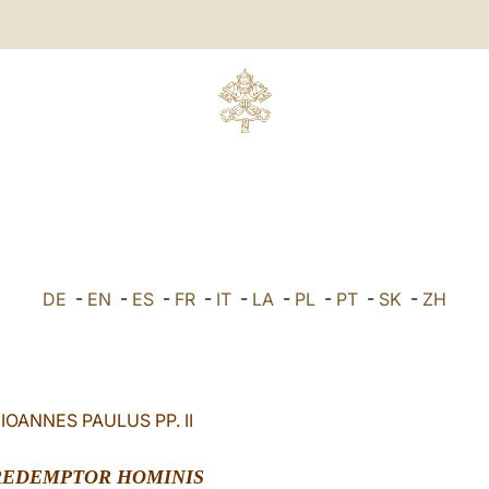
DE
-
EN
-
ES
-
FR
-
IT
-
LA
-
PL
-
PT
-
SK
-
ZH
IOANNES PAULUS PP. II
REDEMPTOR HOMINIS