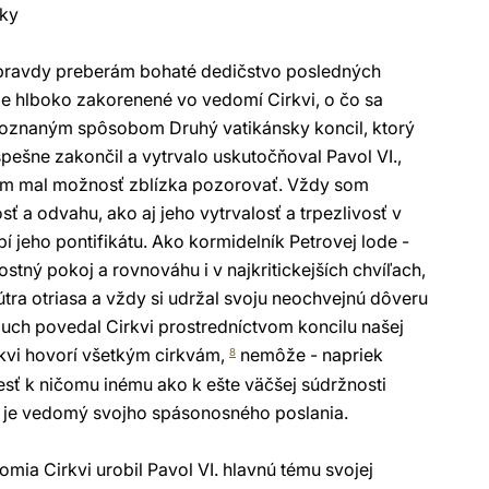
sky
 pravdy preberám bohaté dedičstvo posledných
 je hlboko zakorenené vo vedomí Cirkvi, o čo sa
poznaným spôsobom Druhý vatikánsky koncil, ktorý
 úspešne zakončil a vytrvalo uskutočňoval Pavol VI.,
om mal možnosť zblízka pozorovať. Vždy som
ť a odvahu, ako aj jeho vytrvalosť a trpezlivosť v
jeho pontifikátu. Ako kormidelník Petrovej lode -
ostný pokoj a rovnováhu i v najkritickejších chvíľach,
útra otriasa a vždy si udržal svoju neochvejnú dôveru
 Duch povedal Cirkvi prostredníctvom koncilu našej
irkvi hovorí všetkým cirkvám,
nemôže - napriek
8
ť k ničomu inému ako k ešte väčšej súdržnosti
si je vedomý svojho spásonosného poslania.
mia Cirkvi urobil Pavol VI. hlavnú tému svojej