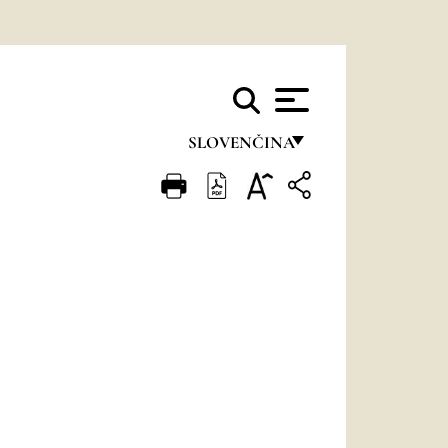
SLOVENČINA
FRANÇAIS
ENGLISH
ITALIANO
PORTUGUÊS
ESPAÑOL
DEUTSCH
POLSKI