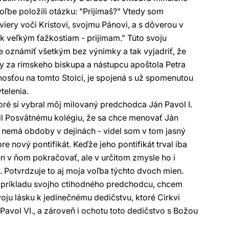
oľbe položili otázku: "Prijímaš?" Vtedy som
iery voči Kristovi, svojmu Pánovi, a s dôverou v
ek veľkým ťažkostiam - prijímam." Túto svoju
oznámiť všetkým bez výnimky a tak vyjadriť, že
ľby za rímskeho biskupa a nástupcu apoštola Petra
osťou na tomto Stolci, je spojená s už spomenutou
telenia.
ktoré si vybral môj milovaný predchodca Ján Pavol I.
l Posvätnému kolégiu, že sa chce menovať Ján
no nemá obdoby v dejinách - videl som v tom jasný
re nový pontifikát. Keďže jeho pontifikát trval iba
elen v ňom pokračovať, ale v určitom zmysle ho i
 Potvrdzuje to aj moja voľba týchto dvoch mien.
ľa príkladu svojho ctihodného predchodcu, chcem
ju lásku k jedinečnému dedičstvu, ktoré Cirkvi
 Pavol VI., a zároveň i ochotu toto dedičstvo s Božou