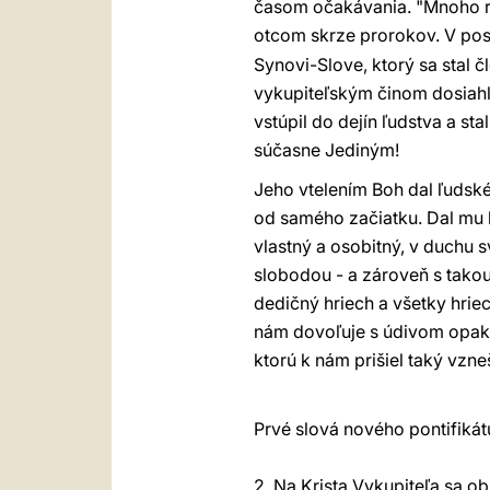
časom očakávania. "Mnoho r
otcom skrze prorokov. V pos
Synovi-Slove, ktorý sa stal 
vykupiteľským činom dosiahli
vstúpil do dejín ľudstva a st
súčasne Jediným!
Jeho vtelením Boh dal ľudské
od samého začiatku. Dal mu h
vlastný a osobitný, v duchu 
slobodou - a zároveň s tako
dedičný hriech a všetky hrie
nám dovoľuje s údivom opakov
ktorú k nám prišiel taký vzn
Prvé slová nového pontifikát
2. Na Krista Vykupiteľa sa ob