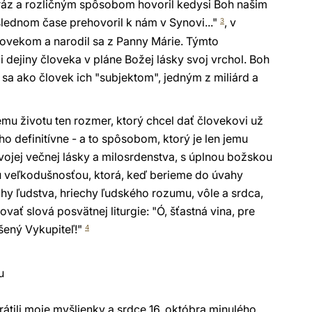
áz a rozličným spôsobom hovoril kedysi Boh našim
lednom čase prehovoril k nám v Synovi..."
, v
3
človekom a narodil sa z Panny Márie. Týmto
 dejiny človeka v pláne Božej lásky svoj vrchol. Boh
al sa ako človek ich "subjektom", jedným z miliárd a
mu životu ten rozmer, ktorý chcel dať človekovi už
o definitívne - a to spôsobom, ktorý je len jemu
svojej večnej lásky a milosrdenstva, s úplnou božskou
u veľkodušnosťou, ktorá, keď berieme do úvahy
chy ľudstva, hriechy ľudského rozumu, vôle a srdca,
ať slová posvätnej liturgie: "Ó, šťastná vina, pre
ešený Vykupiteľ!"
4
u
rátili moje myšlienky a srdce 16. októbra minulého