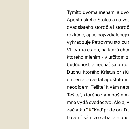
Týmito dvoma menami a dvoma
Apoštolského Stolca a na vš
dvadsiateho storočia i storo
rozličné, aj tie najvzdialenej
vyhradzuje Petrovmu stolcu c
VI. tvoria etapu, na ktorú c
ktorého mienim - v určitom z
budúcnosti a nechať sa prit
Duchu, ktorého Kristus prisľú
utrpenia povedal apoštolom: 
neodídem, Tešiteľ k vám nep
Tešiteľ, ktorého vám pošlem
mne vydá svedectvo. Ale aj 
začiatku."
"Keď príde on, Du
6
hovoriť sám zo seba, ale bud