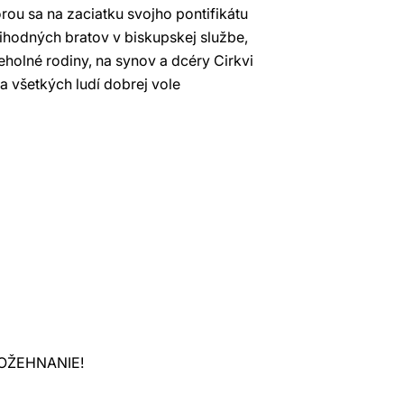
rou sa na zaciatku svojho pontifikátu
tihodných bratov v biskupskej službe,
eholné rodiny, na synov a dcéry Cirkvi
a všetkých ludí dobrej vole
OŽEHNANIE!