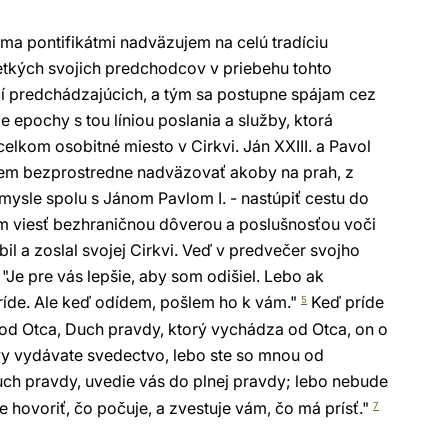
 pontifikátmi nadväzujem na celú tradíciu
etkých svojich predchodcov v priebehu tohto
čí predchádzajúcich, a tým sa postupne spájam cez
šie epochy s tou líniou poslania a služby, ktorá
elkom osobitné miesto v Cirkvi. Ján XXIII. a Pavol
hcem bezprostredne nadväzovať akoby na prah, z
mysle spolu s Jánom Pavlom I. - nastúpiť cestu do
om viesť bezhraničnou dôverou a poslušnosťou voči
bil a zoslal svojej Cirkvi. Veď v predvečer svojho
"Je pre vás lepšie, aby som odišiel. Lebo ak
ríde. Ale keď odídem, pošlem ho k vám."
Keď príde
5
 od Otca, Duch pravdy, ktorý vychádza od Otca, on o
vy vydávate svedectvo, lebo ste so mnou od
ch pravdy, uvedie vás do plnej pravdy; lebo nebude
e hovoriť, čo počuje, a zvestuje vám, čo má prísť."
7