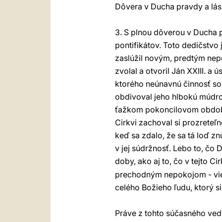
Dôvera v Ducha pravdy a lá
3. S plnou dôverou v Ducha
pontifikátov. Toto dedičstvo
zaslúžil novým, predtým ne
zvolal a otvoril Ján XXIII. a
ktorého neúnavnú činnosť s
obdivoval jeho hlbokú múdros
ťažkom pokoncilovom období 
Cirkvi zachoval si prozreteľn
keď sa zdalo, že sa tá loď zn
v jej súdržnosť. Lebo to, čo
doby, ako aj to, čo v tejto C
prechodným nepokojom - vies
celého Božieho ľudu, ktorý 
Práve z tohto súčasného vedo