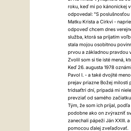
roku, keď mi po kánonickej v
odpovedal: "S poslušnosťou v
Matku Krista a Cirkvi - napri
odpoveď chcem dnes verejne 
služba, ktorá sa prijatím vo
stala mojou osobitnou povinn
prvou a základnou pravdou v
Zvolil som si tie isté mená, 
Keď 26. augusta 1978 oznámi
Pavol I. - a také dvojité me
prejav priazne Božej milosti p
tridsaťtri dní, pripadá mi ni
prevziať od samého začiatku.
Tým, že som ich prijal, pod
podobne ako on zvýrazniť svo
zanechali pápeži Ján XXIII. a
pomocou ďalej zveľaďovať.