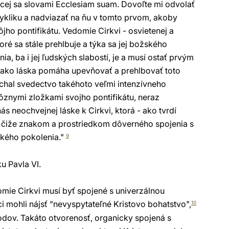
úcej sa slovami Ecclesiam suam. Dovoľte mi odvolať
ykliku a nadviazať na ňu v tomto prvom, akoby
o pontifikátu. Vedomie Cirkvi - osvietenej a
é sa stále prehlbuje a týka sa jej božského
ia, ba i jej ľudských slabostí, je a musí ostať prvým
o ako láska pomáha upevňovať a prehlbovať toto
chal svedectvo takéhoto veľmi intenzívneho
ôznymi zložkami svojho pontifikátu, neraz
s neochvejnej láske k Cirkvi, ktorá - ako tvrdí
ou čiže znakom a prostriedkom dôverného spojenia s
ského pokolenia."
9
u Pavla VI.
mie Cirkvi musí byť spojené s univerzálnou
ci mohli nájsť "nevyspytateľné Kristovo bohatstvo",
10
odov. Takáto otvorenosť, organicky spojená s