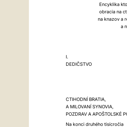
Encyklika kto
obracia na c
na knazov a r
a n
I.
DEDIČSTVO
CTIHODNÍ BRATIA,
A MILOVANÍ SYNOVIA,
POZDRAV A APOŠTOLSKÉ P
Na konci druhého tisícročia