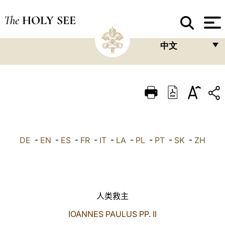
The
HOLY SEE
中文
FRANÇAIS
ENGLISH
ITALIANO
PORTUGUÊS
DE
-
EN
-
ES
-
FR
-
IT
-
LA
-
PL
-
PT
-
SK
-
ZH
ESPAÑOL
DEUTSCH
POLSKI
人类救主
العربيّة
IOANNES PAULUS PP. II
中文