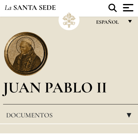
La
SANTA SEDE
ESPAÑOL
FRANÇAIS
ENGLISH
ITALIANO
PORTUGUÊS
JUAN PABLO II
ESPAÑOL
DEUTSCH
POLSKI
DOCUMENTOS
▸
العربيّة
中文