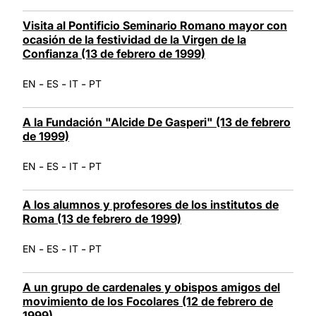
Visita al Pontificio Seminario Romano mayor con
ocasión de la festividad de la Virgen de la
Confianza (13 de febrero de 1999)
-
-
-
EN
ES
IT
PT
A la Fundación "Alcide De Gasperi" (13 de febrero
de 1999)
-
-
-
EN
ES
IT
PT
A los alumnos y profesores de los institutos de
Roma (13 de febrero de 1999)
-
-
-
EN
ES
IT
PT
A un grupo de cardenales y obispos amigos del
movimiento de los Focolares (12 de febrero de
1999)