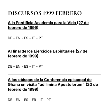
LATINE
DISCURSOS 1999 FEBRERO
A la Pontificia Academia para la Vida (27 de
febrero de 1999)
-
-
-
-
DE
EN
ES
IT
PT
Al final de los Ejercicios Espirituales (27 de
febrero de 1999)
-
-
-
-
DE
EN
ES
IT
PT
A los obispos de la Conferencia episcopal de
Ghana en visita "ad limina Apostolorum" (20 de
febrero de 1999)
-
-
-
-
-
DE
EN
ES
FR
IT
PT