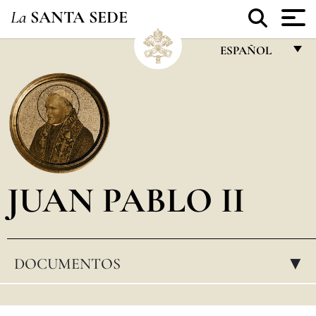
La
SANTA SEDE
ESPAÑOL
FRANÇAIS
ENGLISH
ITALIANO
PORTUGUÊS
JUAN PABLO II
ESPAÑOL
DEUTSCH
POLSKI
DOCUMENTOS
▸
العربيّة
中文