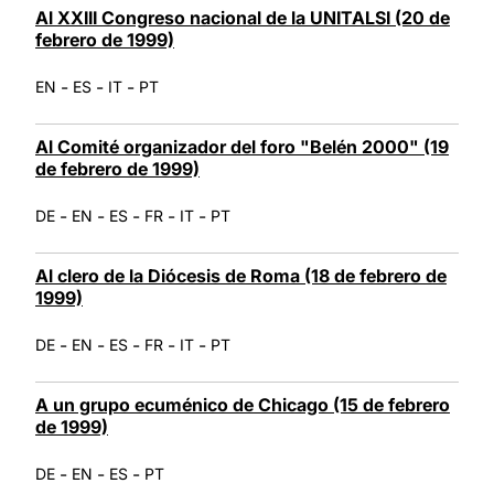
Al XXIII Congreso nacional de la UNITALSI (20 de
febrero de 1999)
-
-
-
EN
ES
IT
PT
Al Comité organizador del foro "Belén 2000" (19
de febrero de 1999)
-
-
-
-
-
DE
EN
ES
FR
IT
PT
Al clero de la Diócesis de Roma (18 de febrero de
1999)
-
-
-
-
-
DE
EN
ES
FR
IT
PT
A un grupo ecuménico de Chicago (15 de febrero
de 1999)
-
-
-
DE
EN
ES
PT