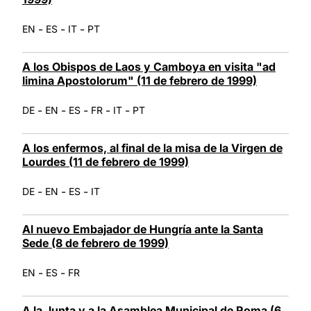
-
-
-
EN
ES
IT
PT
A los Obispos de Laos y Camboya en visita "ad
limina Apostolorum" (11 de febrero de 1999)
-
-
-
-
-
DE
EN
ES
FR
IT
PT
A los enfermos, al final de la misa de la Virgen de
Lourdes (11 de febrero de 1999)
-
-
-
DE
EN
ES
IT
Al nuevo Embajador de Hungría ante la Santa
Sede (8 de febrero de 1999)
-
-
EN
ES
FR
A la Junta y a la Asamblea Municipal de Roma (6