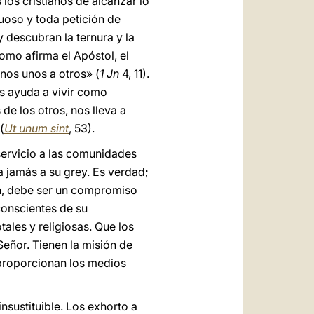
los cristianos de alcanzar lo
uoso y toda petición de
 descubran la ternura y la
omo afirma el Apóstol, el
nos unos a otros» (
1 Jn
4, 11).
os ayuda a vivir como
de los otros, nos lleva a
(
Ut unum sint
, 53).
servicio a las comunidades
 jamás a su grey. Es verdad;
ún, debe ser un compromiso
conscientes de su
ales y religiosas. Que los
Señor. Tienen la misión de
 proporcionan los medios
insustituible. Los exhorto a