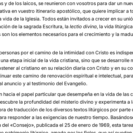
sas y de los laicos, se reunieron con vosotros para dar un nue
ativa en vuestro itinerario apostólico, que quiere implicar a t
a vida de la Iglesia. Todos están invitados a crecer en su un
ación de la sagrada Escritura, la
lectio divina
, la vida litúrgi
os son los elementos necesarios para el crecimiento y la mad
 personas por el camino de la intimidad con Cristo es indispe
 una etapa inicial de la vida cristiana, sino que se desarroll
ener al cristiano en su relación diaria con Cristo y en su 
inuar este camino de renovación espiritual e intelectual, pa
 anuncio y al testimonio del Evangelio.
n hacia el papel particular que desempeña en la vida de las 
 descubre la profundidad del misterio divino y experimenta a
obra de traducción de los diversos textos litúrgicos por parte 
para responder a las exigencias de nuestro tiempo. Basándose
n del «Consejo», publicada el 25 de enero de 1969, esta tare
tivo patrimonio litúrgico, amado por los fieles, que así pued