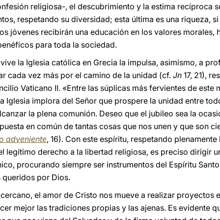
fesión religiosa-, el descubrimiento y la estima recíproca
ntos, respetando su diversidad; esta última es una riqueza, si
los jóvenes recibirán una educación en los valores morales, 
enéficos para toda la sociedad.
e vive la Iglesia católica en Grecia la impulsa, asimismo, a p
ar cada vez más por el camino de la unidad (cf.
Jn
17, 21), r
cilio Vaticano II. «Entre las súplicas más fervientes de est
a Iglesia implora del Señor que prospere la unidad entre todo
lcanzar la plena comunión. Deseo que el jubileo sea la oca
a puesta en común de tantas cosas que nos unen y que son c
io adveniente
, 16). Con este espíritu, respetando plenamente
 legítimo derecho a la libertad religiosa, es preciso dirigir 
co, procurando siempre ser instrumentos del Espíritu Santo,
 queridos por Dios.
ya cercano, el amor de Cristo nos mueve a realizar proyecto
cer mejor las tradiciones propias y las ajenas. Es evidente q