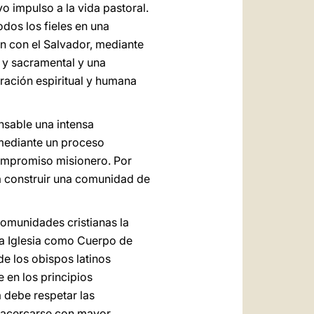
vo impulso a la vida pastoral.
odos los fieles en una
ión con el Salvador, mediante
ca y sacramental y una
uración espiritual y humana
nsable una intensa
e mediante un proceso
compromiso misionero. Por
ra construir una comunidad de
comunidades cristianas la
 la Iglesia como Cuerpo de
de los obispos latinos
 en los principios
a debe respetar las
en acercarse con mayor