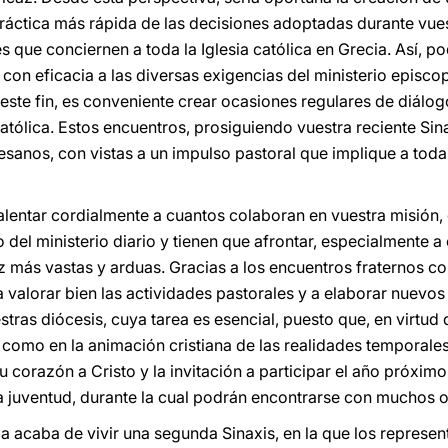
 práctica más rápida de las decisiones adoptadas durante vue
 que conciernen a toda la Iglesia católica en Grecia. Así, p
on eficacia a las diversas exigencias del ministerio episcop
ste fin, es conveniente crear ocasiones regulares de diálogo
ólica. Estos encuentros, prosiguiendo vuestra reciente Sinax
cesanos, con vistas a un impulso pastoral que implique a tod
lentar cordialmente a cuantos colaboran en vuestra misión, e
o del ministerio diario y tienen que afrontar, especialmente 
z más vastas y arduas. Gracias a los encuentros fraternos con
 a valorar bien las actividades pastorales y a elaborar nuev
estras diócesis, cuya tarea es esencial, puesto que, en virtud 
ia como en la animación cristiana de las realidades temporales
su corazón a Cristo y la invitación a participar el año próxim
a juventud, durante la cual podrán encontrarse con muchos 
cia acaba de vivir una segunda Sinaxis, en la que los represen