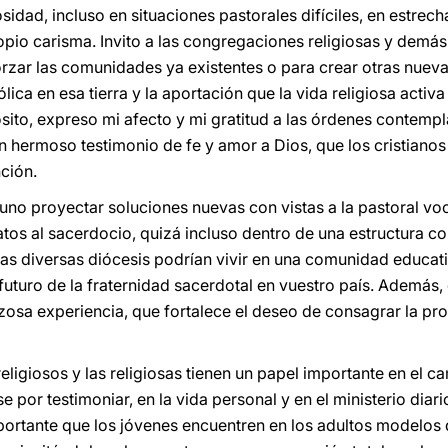
sidad, incluso en situaciones pastorales difíciles, en estre
pio carisma. Invito a las congregaciones religiosas y demás 
rzar las comunidades ya existentes o para crear otras nueva
lica en esa tierra y la aportación que la vida religiosa activ
ósito, expreso mi afecto y mi gratitud a las órdenes contempl
un hermoso testimonio de fe y amor a Dios, que los cristiano
ción.
uno proyectar soluciones nuevas con vistas a la pastoral voc
tos al sacerdocio, quizá incluso dentro de una estructura co
 las diversas diócesis podrían vivir en una comunidad educat
 futuro de la fraternidad sacerdotal en vuestro país. Además
zosa experiencia, que fortalece el deseo de consagrar la prop
eligiosos y las religiosas tienen un papel importante en el c
por testimoniar, en la vida personal y en el ministerio diario
portante que los jóvenes encuentren en los adultos modelos 