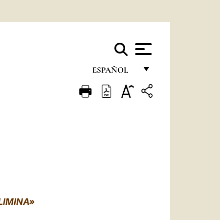
ESPAÑOL
FRANÇAIS
ENGLISH
ITALIANO
PORTUGUÊS
ESPAÑOL
DEUTSCH
LIMINA»
POLSKI