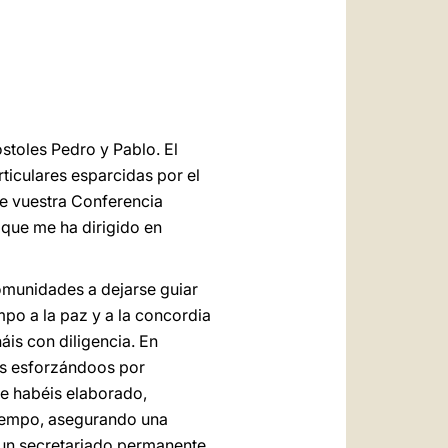
العربيّة
中文
LATINE
stoles Pedro y Pablo. El
rticulares esparcidas por el
e vuestra Conferencia
 que me ha dirigido en
omunidades a dejarse guiar
mpo a la paz y a la concordia
áis con diligencia. En
áis esforzándoos por
ue habéis elaborado,
tiempo, asegurando una
 un secretariado permanente,