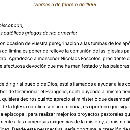
Viernes 5 de febrero de 1999
piscopado;
 católicos griegos de rito armenio:
 con ocasión de vuestra peregrinación a las tumbas de los apó
a ad limina es poner de relieve la comunión de las Iglesias pa
ro. Agradezco a monseñor Nicolaos Fóscolos, presidente d
de afectuosa devoción que me ha manifestado y las palabras
dirigir al pueblo de Dios, estáis llamados a ayudar a las c
eber de testimoniar el Evangelio, contribuyendo al mismo tie
, quisiera deciros cuánto aprecio el ministerio que desempeñ
s de la Iglesia católica son una minoría, es oportuno que sig
a episcopal, para realizar mejor los proyectos pastorales q
mente a las numerosas exigencias de la misión y, al mismo 
ficaz. Desde esta perspectiva, sería oportuna la creación de