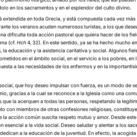
dolo en los sacramentos y en el esplendor del culto divino.
tá extendida en toda Grecia, y está compuesta cada vez má
durante los veranos acuden numerosos turistas, a los que des
ana dificulta toda acción pastoral que quiera hacer de los f
lma (cf.
Hch
4, 32). En este sentido, ya se ha hecho mucho e
 la educación y la asistencia caritativa y social. Algunos fie
metidos en el ámbito social, en el servicio a los pobres, e
spuesta a las necesidades de los enfermos y en la importantís
 social, que hoy deseo impulsar con fuerza, es un modo de se
nio, gracias a la cual se reconoce a la Iglesia como una com
as que la acerquen a todas las personas, respetando la legíti
nto con miembros de otras confesiones religiosas, constituye
la acción común suscita respeto mutuo y amor. Desde este p
 esencial a la vida social. Deseo saludar y alentar a los sace
e dedican a la educación de la juventud. En efecto, la acogida 