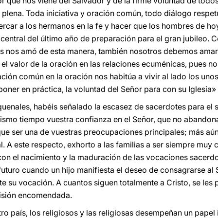
 que nos viene del Salvador y de la firme voluntad de todos 
 plena. Toda iniciativa y oración común, todo diálogo respet
car a los hermanos en la fe y hacer que los hombres de hoy
central del último año de preparación para el gran jubileo. C
ios nos amó de esta manera, también nosotros debemos amar
l valor de la oración en las relaciones ecuménicas, pues n
ión común en la oración nos habitúa a vivir al lado los unos 
 poner en práctica, la voluntad del Señor para con su Iglesia» 
quenales, habéis señalado la escasez de sacerdotes para el 
mismo tiempo vuestra confianza en el Señor, que no abandona
 que ser una de vuestras preocupaciones principales; más a
. A este respecto, exhorto a las familias a ser siempre muy 
con el nacimiento y la maduración de las vocaciones sacerdot
uturo cuando un hijo manifiesta el deseo de consagrarse al 
te su vocación. A cuantos siguen totalmente a Cristo, se les
misión encomendada.
tro país, los religiosos y las religiosas desempeñan un papel 