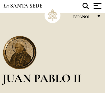
La
SANTA SEDE
ESPAÑOL
FRANÇAIS
ENGLISH
ITALIANO
PORTUGUÊS
ESPAÑOL
DEUTSCH
JUAN PABLO II
POLSKI
العربيّة
中文