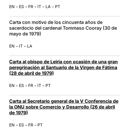
-
-
-
-
-
EN
ES
FR
IT
LA
PT
Carta con motivo de los cincuenta años de
sacerdocio del cardenal Tommaso Cooray (30 de
mayo de 1979)
-
-
EN
IT
LA
Carta al obispo de Leiria con ocasión de una gran
peregrinación al Santuario de la Virgen de Fátima
(28 de abril de 1979)
-
-
-
-
EN
ES
FR
IT
PT
Carta al Secretario general de la V Conferencia de
la ONU sobre Comercio y Desarrollo (26 de abril
de 1979)
-
-
-
EN
ES
FR
PT