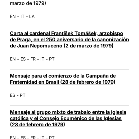
marzo de 1979)
-
-
EN
IT
LA
Carta al cardenal František Tomášek, arzobispo
de Praga, en el 250 aniversario de la canonización
de Juan Nepomuceno (2 de marzo de 1979)
-
-
-
-
EN
ES
FR
IT
PT
Mensaje para el comienzo de la Campaña de
Fraternidad en Brasil (28 de febrero de 1979)
-
ES
PT
Mensaje al grupo mixto de trabajo entre la Iglesia
católica y el Consejo Ecuménico de las Iglesias
(23 de febrero de 1979)
-
-
-
-
EN
ES
FR
IT
PT