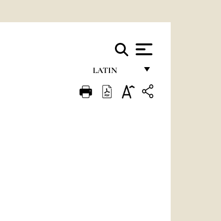
LATIN
FRANÇAIS
ENGLISH
ITALIANO
PORTUGUÊS
ESPAÑOL
DEUTSCH
POLSKI