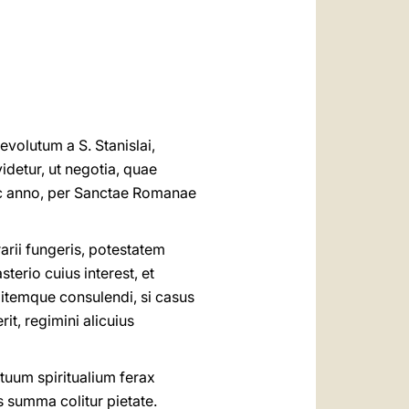
العربيّة
中文
LATINE
volutum a S. Stanislai,
idetur, ut negotia, quae
 hoc anno, per Sanctae Romanae
rii fungeris, potestatem
terio cuius interest, et
 itemque consulendi, si casus
t, regimini alicuius
tuum spiritualium ferax
s summa colitur pietate.