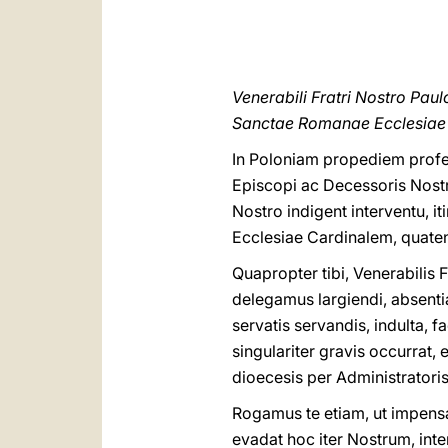
Venerabili Fratri Nostro Paul
Sanctae Romanae Ecclesiae
In Poloniam propediem profec
Episcopi ac Decessoris Nostri
Nostro indigent interventu, i
Ecclesiae Cardinalem, quaten
Quapropter tibi, Venerabilis
delegamus largiendi, absentia
servatis servandis, indulta, 
singulariter gravis occurrat,
dioecesis per Administratori
Rogamus te etiam, ut impensa
evadat hoc iter Nostrum, inte