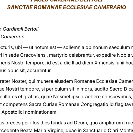
SANCTAE ROMANAE ECCLESIAE CAMERARIO
o Cardinali Bertoli
 Camerario
turis, ubi — ut notum est — sollemnia ob nonum saeculum re
 in sede Cracoviensi, martyrio celebrantur, expedire Nobis v
tineris Nostri tempore, id est a die II ad diem X mensis Iunii
us opus sit, accurentur.
 Frater Noster, qui munere eiusdem Romanae Ecclesiae Camera
e Nostri tempore, si periculum sit in mora, audito Sacro Dicas
facultates et gratias, quae Nosmet ipsi praebere consuevimus,
 et competens Sacra Curiae Romanae Congregatio id flagitaveri
s Apostolici nominationem.
s preces per illos dies fundas ad Deum, quo ampliorum fruc
rcedente Beata Maria Virgine, quae in Sanctuario Clari Monti