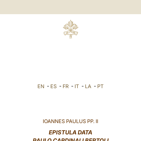
9
EN
-
ES
-
FR
-
IT
-
LA
-
PT
IOANNES PAULUS PP. II
EPISTULA DATA
PAULO CARDINALI BERTOLI