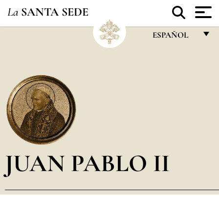
La
SANTA SEDE
ESPAÑOL
FRANÇAIS
ENGLISH
ITALIANO
PORTUGUÊS
ESPAÑOL
DEUTSCH
JUAN PABLO II
POLSKI
العربيّة
中文