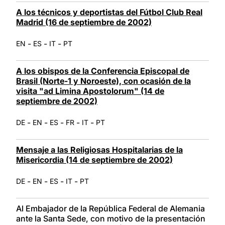
A los técnicos y deportistas del Fútbol Club Real
Madrid (16 de septiembre de 2002)
-
-
-
EN
ES
IT
PT
A los obispos de la Conferencia Episcopal de
Brasil (Norte-1 y Noroeste), con ocasión de la
visita "ad Limina Apostolorum" (14 de
septiembre de 2002)
-
-
-
-
-
DE
EN
ES
FR
IT
PT
Mensaje a las Religiosas Hospitalarias de la
Misericordia (14 de septiembre de 2002)
-
-
-
-
DE
EN
ES
IT
PT
Al Embajador de la República Federal de Alemania
ante la Santa Sede, con motivo de la presentación