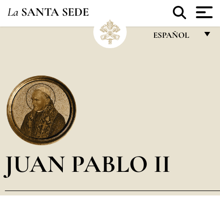
La
SANTA SEDE
ESPAÑOL
FRANÇAIS
ENGLISH
ITALIANO
PORTUGUÊS
ESPAÑOL
DEUTSCH
JUAN PABLO II
POLSKI
العربيّة
中文