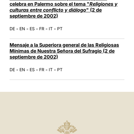
celebra en Palermo sobre el tema "
Religiones y
culturas entre conflicto y diálogo
" (2 de
septiembre de 2002)
-
-
-
-
-
DE
EN
ES
FR
IT
PT
Mensaje a la Superiora general de las Religiosas
Mínimas de Nuestra Señora del Sufragio (2 de
septiembre de 2002)
-
-
-
-
-
DE
EN
ES
FR
IT
PT