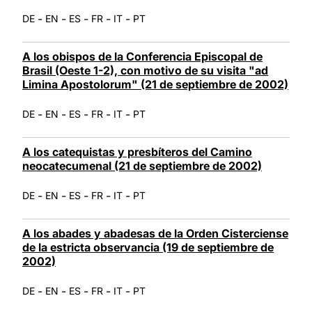
-
-
-
-
-
DE
EN
ES
FR
IT
PT
A los obispos de la Conferencia Episcopal de
Brasil (Oeste 1-2), con motivo de su visita "ad
Limina Apostolorum" (21 de septiembre de 2002)
-
-
-
-
-
DE
EN
ES
FR
IT
PT
A los catequistas y presbíteros del Camino
neocatecumenal (21 de septiembre de 2002)
-
-
-
-
-
DE
EN
ES
FR
IT
PT
A los abades y abadesas de la Orden Cisterciense
de la estricta observancia (19 de septiembre de
2002)
-
-
-
-
-
DE
EN
ES
FR
IT
PT