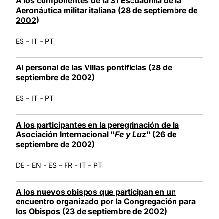
A los componentes de la 31 Escuadrilla de la
Aeronáutica militar italiana (28 de septiembre de
2002)
-
-
ES
IT
PT
Al personal de las Villas pontificias (28 de
septiembre de 2002)
-
-
ES
IT
PT
A los participantes en la peregrinación de la
Asociación Internacional "
Fe y Luz
" (26 de
septiembre de 2002)
-
-
-
-
-
DE
EN
ES
FR
IT
PT
A los nuevos obispos que participan en un
encuentro organizado por la Congregación para
los Obispos (23 de septiembre de 2002)