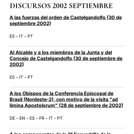
DISCURSOS 2002 SEPTIEMBRE
LATINE
A las fuerzas del orden de Castelgandolfo (30 de
septiembre 2002)
-
-
ES
IT
PT
Al Alcalde y a los miembros de la Junta y del
Concejo de Castelgandolfo (30 de septiembre de
2002)
-
-
ES
IT
PT
A los Obispos de la Conferencia Episcopal de
Brasil (Nordeste-2), con motivo de la visita "ad
limina Apostolorum" (28 de septiembre de 2002)
-
-
-
-
-
DE
EN
ES
FR
IT
PT