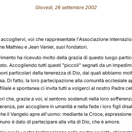
Giovedì, 26 settembre 2002
 accogliervi, voi che rappresentate l'Associazione internazion
e Mathieu e Jean Vanier, suoi fondatori.
imento ha ricevuto molto della grazia di questo luogo particol
sto. Accogliendo tutti questi "piccoli" segnati da un impedi
imoni particolari della tenerezza di Dio, dai quali abbiamo m
a. Di fatto, la loro partecipazione alla comunità ecclesiale ap
 filiale e spontanea ci invita tutti a volgerci al nostro Padre ce
ri che, grazie a voi, si sentono sostenuti nella loro sofferen
ranza, per accogliere in umanità e nella fede i loro figli disab
e il Vangelo apre all'uomo: mediante la Croce, espressione
nuno è dato di partecipare alla vita di Dio, che è amore.