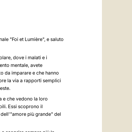
العربيّة
中文
LATINE
ale "Foi et Lumière", e saluto
are, dove i malati e i
mento mentale, avete
olto da imparare e che hanno
re la via a rapporti semplici
leste.
za e che vedono la loro
ili. Essi scoprono il
 dell'"amore più grande" del