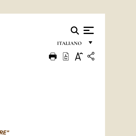
ITALIANO
FRANÇAIS
ENGLISH
ITALIANO
PORTUGUÊS
ESPAÑOL
DEUTSCH
POLSKI
ÈRE"