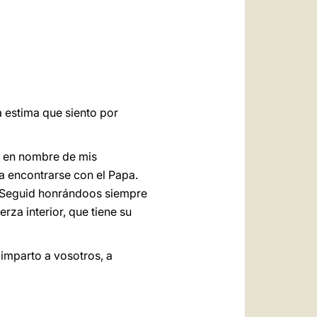
العربيّة
中文
LATINE
a estima que siento por
n en nombre de mis
a encontrarse con el Papa.
. Seguid honrándoos siempre
rza interior, que tiene su
 imparto a vosotros, a