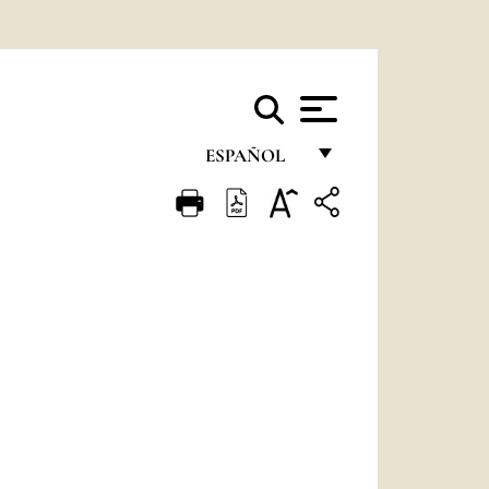
ESPAÑOL
FRANÇAIS
ENGLISH
ITALIANO
PORTUGUÊS
ESPAÑOL
DEUTSCH
POLSKI