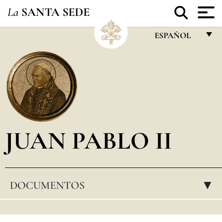
La
SANTA SEDE
ESPAÑOL
FRANÇAIS
ENGLISH
ITALIANO
PORTUGUÊS
JUAN PABLO II
ESPAÑOL
DEUTSCH
POLSKI
DOCUMENTOS
▸
العربيّة
中文