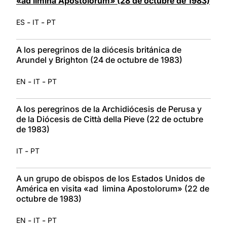
«ad limina Apostolorum» (28 de octubre de 1983)
-
-
ES
IT
PT
A los peregrinos de la diócesis británica de
Arundel y Brighton (24 de octubre de 1983)
-
-
EN
IT
PT
A los peregrinos de la Archidiócesis de Perusa y
de la Diócesis de Città della Pieve (22 de octubre
de 1983)
-
IT
PT
A un grupo de obispos de los Estados Unidos de
América en visita «ad limina Apostolorum» (22 de
octubre de 1983)
-
-
EN
IT
PT