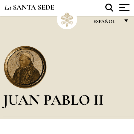
La
SANTA SEDE
ESPAÑOL
FRANÇAIS
ENGLISH
ITALIANO
PORTUGUÊS
ESPAÑOL
DEUTSCH
JUAN PABLO II
POLSKI
العربيّة
中文