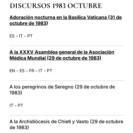
DISCURSOS 1983 OCTUBRE
LATINE
Adoración nocturna en la Basílica Vaticana (31 de
octubre de 1983)
-
-
ES
IT
PT
A la XXXV Asamblea general de la Asociación
Médica Mundial (29 de octubre de 1983)
-
-
-
-
EN
ES
FR
IT
PT
A los peregrinos de Seregno (29 de octubre de
1983)
-
IT
PT
A la Archidiócesis de Chieti y Vasto (29 de octubre
de 1983)