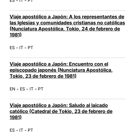
-
-
ES
IT
PT
Viaje apostólico a Japón: A los representantes de
las Iglesias y comunidades cristianas no católicas
(Nunciatura Apostólica, Tokio, 24 de febrero de
1981)
-
-
ES
IT
PT
Viaje apostólico a Japón: Encuentro con el
episcopado japonés (Nunciatura Apostólica,
Tokio, 23 de febrero de 1981)
-
-
-
EN
ES
IT
PT
Viaje apostólico a Japón: Saludo al laicado
católico (Catedral de Tokio, 23 de febrero de
1981)
-
-
ES
IT
PT