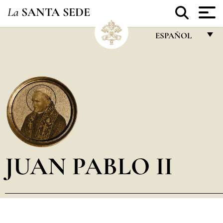
La
SANTA SEDE
ESPAÑOL
FRANÇAIS
ENGLISH
ITALIANO
PORTUGUÊS
ESPAÑOL
DEUTSCH
JUAN PABLO II
POLSKI
العربيّة
中文