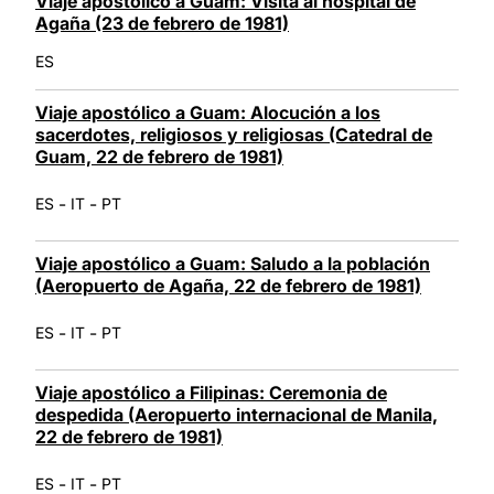
Viaje apostólico a Guam: Visita al hospital de
Agaña (23 de febrero de 1981)
ES
Viaje apostólico a Guam: Alocución a los
sacerdotes, religiosos y religiosas (Catedral de
Guam, 22 de febrero de 1981)
-
-
ES
IT
PT
Viaje apostólico a Guam: Saludo a la población
(Aeropuerto de Agaña, 22 de febrero de 1981)
-
-
ES
IT
PT
Viaje apostólico a Filipinas: Ceremonia de
despedida (Aeropuerto internacional de Manila,
22 de febrero de 1981)
-
-
ES
IT
PT