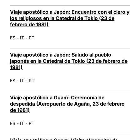
Viaje apostólico a Japón: Encuentro con el clero y
los religiosos en la Catedral de Tokio (23 de
febrero de 1981)
-
-
ES
IT
PT
Viaje apostólico a Japón: Saludo al pueblo
japonés en la Catedral de Tokio (23 de febrero de
1981)
-
-
ES
IT
PT
Viaje apostólico a Guam: Ceremonia de
despedida (Aeropuerto de Agaña, 23 de febrero
de 1981)
-
-
ES
IT
PT