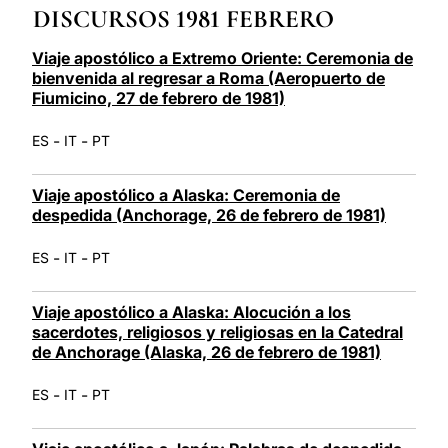
DISCURSOS 1981 FEBRERO
LATINE
Viaje apostólico a Extremo Oriente: Ceremonia de
bienvenida al regresar a Roma (Aeropuerto de
Fiumicino, 27 de febrero de 1981)
-
-
ES
IT
PT
Viaje apostólico a Alaska: Ceremonia de
despedida (Anchorage, 26 de febrero de 1981)
-
-
ES
IT
PT
Viaje apostólico a Alaska: Alocución a los
sacerdotes, religiosos y religiosas en la Catedral
de Anchorage (Alaska, 26 de febrero de 1981)
-
-
ES
IT
PT