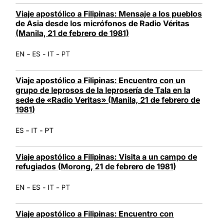
Viaje apostólico a Filipinas: Mensaje a los pueblos
de Asia desde los micrófonos de Radio Véritas
(Manila, 21 de febrero de 1981)
-
-
-
EN
ES
IT
PT
Viaje apostólico a Filipinas: Encuentro con un
grupo de leprosos de la leprosería de Tala en la
sede de «Radio Veritas» (Manila, 21 de febrero de
1981)
-
-
ES
IT
PT
Viaje apostólico a Filipinas: Visita a un campo de
refugiados (Morong, 21 de febrero de 1981)
-
-
-
EN
ES
IT
PT
Viaje apostólico a Filipinas: Encuentro con