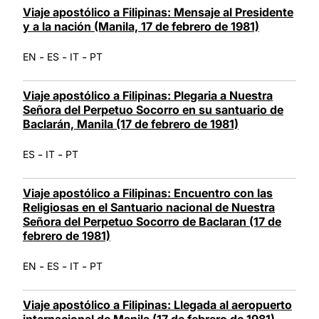
Viaje apostólico a Filipinas: Mensaje al Presidente
y a la nación (Manila, 17 de febrero de 1981)
-
-
-
EN
ES
IT
PT
Viaje apostólico a Filipinas: Plegaria a Nuestra
Señora del Perpetuo Socorro en su santuario de
Baclarán, Manila (17 de febrero de 1981)
-
-
ES
IT
PT
Viaje apostólico a Filipinas: Encuentro con las
Religiosas en el Santuario nacional de Nuestra
Señora del Perpetuo Socorro de Baclaran (17 de
febrero de 1981)
-
-
-
EN
ES
IT
PT
Viaje apostólico a Filipinas: Llegada al aeropuerto
internacional de Manila (17 de febrero de 1981)