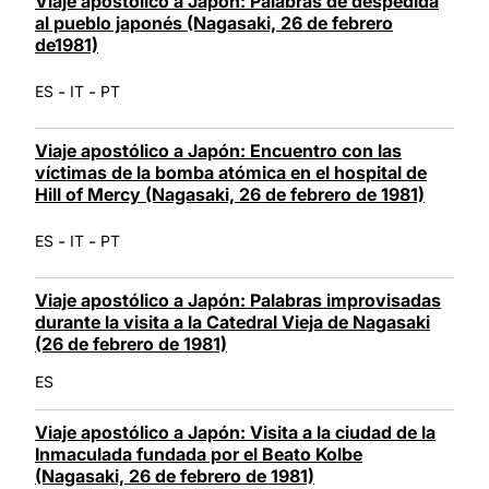
Viaje apostólico a Japón: Palabras de despedida
al pueblo japonés (Nagasaki, 26 de febrero
de1981)
-
-
ES
IT
PT
Viaje apostólico a Japón: Encuentro con las
víctimas de la bomba atómica en el hospital de
Hill of Mercy (Nagasaki, 26 de febrero de 1981)
-
-
ES
IT
PT
Viaje apostólico a Japón: Palabras improvisadas
durante la visita a la Catedral Vieja de Nagasaki
(26 de febrero de 1981)
ES
Viaje apostólico a Japón: Visita a la ciudad de la
Inmaculada fundada por el Beato Kolbe
(Nagasaki, 26 de febrero de 1981)