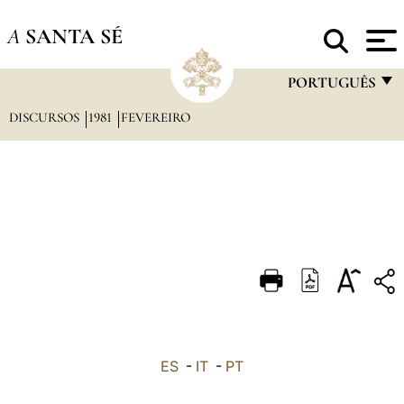
A
SANTA SÉ
PORTUGUÊS
DISCURSOS
1981
FEVEREIRO
FRANÇAIS
ENGLISH
ITALIANO
PORTUGUÊS
ESPAÑOL
DEUTSCH
POLSKI
العربيّة
ES
-
IT
-
PT
中文