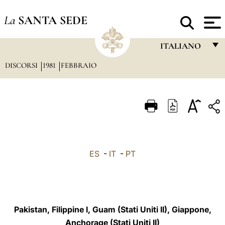
La
SANTA SEDE
ITALIANO
DISCORSI
1981
FEBBRAIO
FRANÇAIS
ENGLISH
ITALIANO
PORTUGUÊS
ESPAÑOL
ES
-
IT
-
PT
DEUTSCH
POLSKI
العربيّة
Pakistan, Filippine I, Guam (Stati Uniti II), Giappone,
Anchorage (Stati Uniti II)
中文