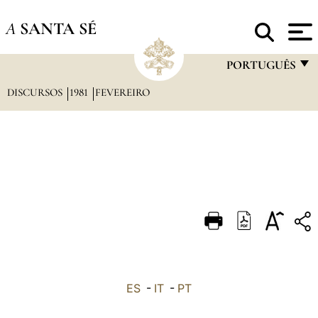
A
SANTA SÉ
PORTUGUÊS
DISCURSOS
1981
FEVEREIRO
FRANÇAIS
ENGLISH
ITALIANO
PORTUGUÊS
ESPAÑOL
DEUTSCH
POLSKI
العربيّة
ES
-
IT
-
PT
中文