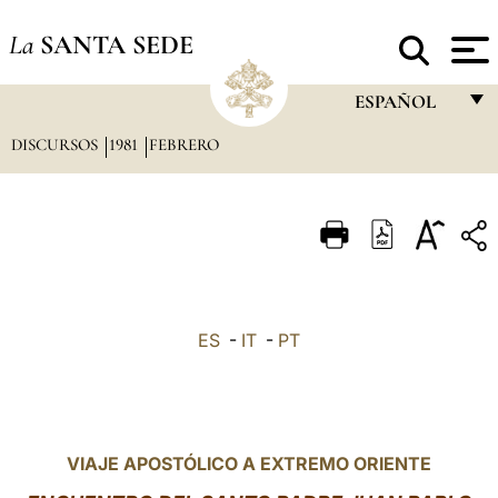
La
SANTA SEDE
ESPAÑOL
DISCURSOS
1981
FEBRERO
FRANÇAIS
ENGLISH
ITALIANO
PORTUGUÊS
ESPAÑOL
ES
-
IT
-
PT
DEUTSCH
POLSKI
العربيّة
VIAJE APOSTÓLICO A EXTREMO ORIENTE
中文