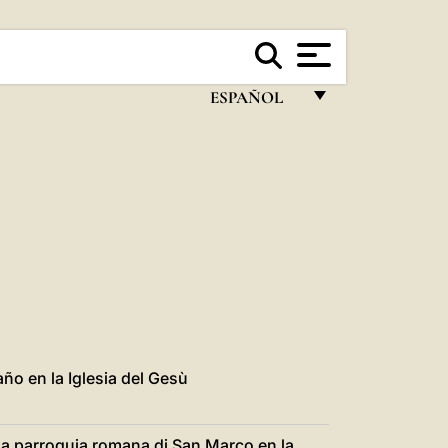
ESPAÑOL
FRANÇAIS
ENGLISH
ITALIANO
PORTUGUÊS
ESPAÑOL
DEUTSCH
POLSKI
ño en la Iglesia del Gesù
العربيّة
la parroquia romana di San Marco en la