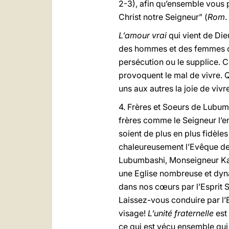
2-3), afin qu’ensemble vous p
Christ notre Seigneur” (
Rom
.
L’amour vrai
qui vient de Die
des hommes et des femmes con
persécution ou le supplice. C
provoquent le mal de vivre. Q
uns aux autres la joie de vivr
4. Frères et Soeurs de Lubumb
frères comme le Seigneur l’e
soient de plus en plus fidèle
chaleureusement l’Evêque de 
Lubumbashi, Monseigneur Kab
une Eglise nombreuse et dyna
dans nos cœurs par l’Esprit S
Laissez-vous conduire par l’E
visage!
L’unité fraternelle
est
ce qui est vécu ensemble qui 