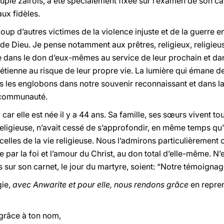
peuple zaïrois, a été spécialement fixée sur l’examen de son ca
ux fidèles.
up d’autres victimes de la violence injuste et de la guerre e
de Dieu. Je pense notamment aux prêtres, religieux, religieus
dans le don d’eux-mêmes au service de leur prochain et dans
rétienne au risque de leur propre vie. La lumière qui émane 
 Nous les englobons dans notre souvenir reconnaissant et dans 
r communauté.
, car elle est née il y a 44 ans. Sa famille, ses sœurs vivent t
ie religieuse, n’avait cessé de s’approfondir, en même temps qu
elles de la vie religieuse. Nous l’admirons particulièrement c
ée par la foi et l’amour du Christ, au don total d’elle-même. N
és sur son carnet, le jour du martyre, soient: “Notre témoigna
gie,
avec Anwarite et pour elle, nous rendons grâce
en repren
grâce à ton nom,