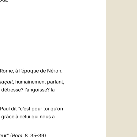
العربيّة
中文
LATINE
de Rome, à l’époque de Néron.
naçait
, humainement parlant,
a détresse? l’angoisse? la
Paul dit “c’est pour toi qu’on
grâce à celui qui nous a
eur” (
Rom
. 8, 35-39).