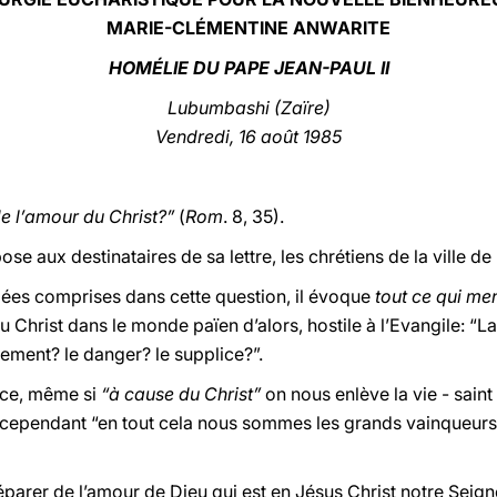
MARIE-CLÉMENTINE ANWARITE
HOMÉLIE DU PAPE JEAN-PAUL II
Lubumbashi (Zaïre)
Vendredi, 16 août 1985
e l’amour du Christ?”
(
Rom
. 8, 35).
pose aux destinataires de sa lettre, les chrétiens de la ville 
idées comprises dans cette question, il évoque
tout ce qui me
au Christ dans le monde païen d’alors, hostile à l’Evangile: “L
ement? le danger? le supplice?”.
ace, même si
“à cause du Christ”
on nous enlève la vie - saint 
 cependant “en tout cela nous sommes les grands vainqueurs 
parer de l’amour de Dieu qui est en Jésus Christ notre Seign