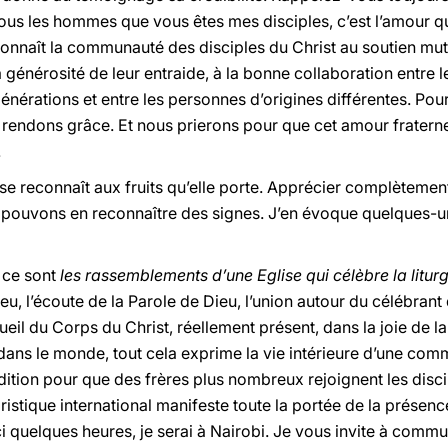
tous les hommes que vous êtes mes disciples, c’est l’amour q
econnaît la communauté des disciples du Christ au soutien mu
 générosité de leur entraide, à la bonne collaboration entre les
 générations et entre les personnes d’origines différentes. Po
 rendons grâce. Et nous prierons pour que cet amour frater
.
 se reconnaît aux fruits qu’elle porte. Apprécier complètement
pouvons en reconnaître des signes. J’en évoque quelques-uns
, ce sont
les rassemblements d’une Eglise qui célèbre la liturg
, l’écoute de la Parole de Dieu, l’union autour du célébrant q
cueil du Corps du Christ, réellement présent, dans la joie de l
e dans le monde, tout cela exprime la vie intérieure d’une com
dition pour que des frères plus nombreux rejoignent les disci
tique international manifeste toute la portée de la présence 
i quelques heures, je serai à Nairobi. Je vous invite à comm