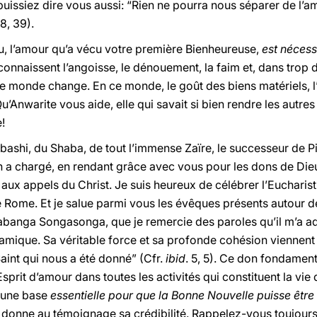
uissiez dire vous aussi: “Rien ne pourra nous séparer de l’a
 8, 39).
u, l’amour qu’a vécu votre première Bienheureuse,
est néces
naissent l’angoisse, le dénouement, la faim et, dans trop 
e monde change. En ce monde, le goût des biens matériels, l’é
u’Anwarite vous aide, elle qui savait si bien rendre les autre
e!
ashi, du Shaba, de tout l’immense Zaïre, le successeur de Pi
n a chargé, en rendant grâce avec vous pour les dons de Dieu
s aux appels du Christ. Je suis heureux de célébrer l’Eucharis
Rome. Et je salue parmi vous les évêques présents autour d
anga Songasonga, que je remercie des paroles qu’il m’a ad
mique. Sa véritable force et sa profonde cohésion viennent
aint qui nous a été donné” (Cfr.
ibid
. 5, 5). Ce don fondamenta
sprit d’amour dans toutes les activités qui constituent la vie 
 une base
essentielle pour que la Bonne Nouvelle puisse êtr
donne au témoignage sa crédibilité. Rappelez-vous toujours q