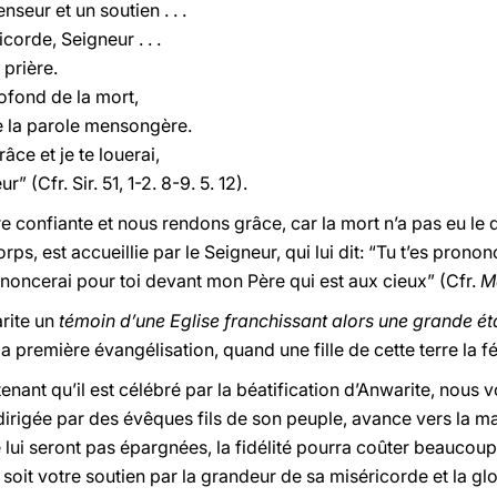
nseur et un soutien . . .
corde, Seigneur . . .
 prière.
ofond de la mort,
e la parole mensongère.
âce et je te louerai,
” (Cfr. Sir. 51, 1-2. 8-9. 5. 12).
re confiante et nous rendons grâce, car la mort n’a pas eu le 
orps, est accueillie par le Seigneur, qui lui dit: “Tu t’es pron
oncerai pour toi devant mon Père qui est aux cieux” (Cfr.
M
rite un
témoin d’une Eglise franchissant alors une grande ét
a première évangélisation, quand une fille de cette terre la 
nant qu’il est célébré par la béatification d’Anwarite, nous
dirigée par des évêques fils de son peuple, avance vers la ma
e lui seront pas épargnées, la fidélité pourra coûter beaucou
oit votre soutien par la grandeur de sa miséricorde et la gl