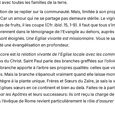
avec toutes les familles de la terre.
ation de se replier sur la communauté. Mais, limitée à son pro
Car un amour qui ne se partage pas demeure stérile. Le vigner
s de fruits, il les coupe (Cfr.
ibid
. 15, 1-9). Il faut que tous s
 prennent dans le témoignage de l’Evangile au dehors, auprès d
sont éloignés.
Une Eglise vivante est missionnaire.
Vous le s
té une évangélisation en profondeur.
ncore est
la relation vivante de l’Eglise locale avec les com
s du Christ. Saint Paul parle des branches greffées sur l’olivie
e branche apporte à l’arbre ses propres qualités: celles que 
s. Mais la branche s’épanouit vraiment quand elle laisse monte
tègre à la plante unique. Frères et Sœurs du Zaïre, je sais la
Eglises sœurs en ce continent et bien au delà. Faites-le à par
par les Apôtres
et leurs successeurs: ils ont reçu la charge 
A l’évêque de Rome revient particulièrement le rôle
d’assurer 