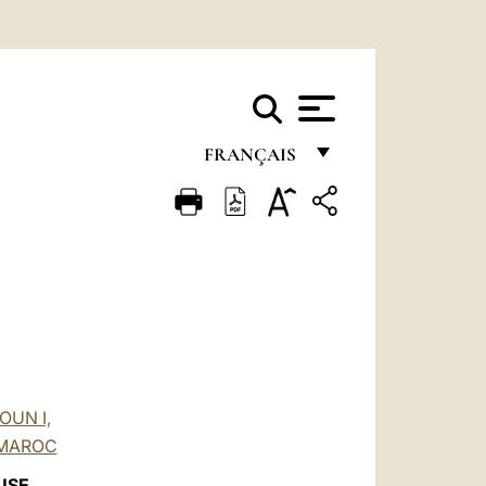
FRANÇAIS
FRANÇAIS
ENGLISH
ITALIANO
PORTUGUÊS
ESPAÑOL
DEUTSCH
OUN I,
U MAROC
POLSKI
USE