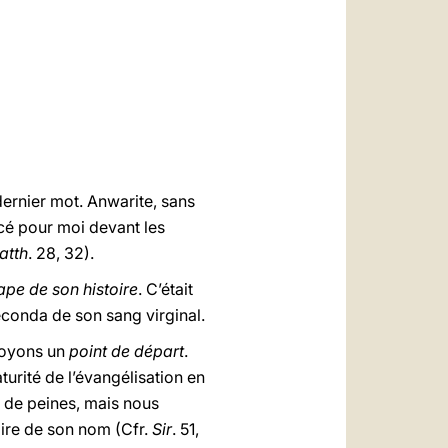
dernier mot. Anwarite, sans
oncé pour moi devant les
atth
. 28, 32).
ape de son histoire
. C’était
féconda de son sang virginal.
 voyons un
point de départ
.
turité de l’évangélisation en
p de peines, mais nous
oire de son nom (Cfr.
Sir
. 51,