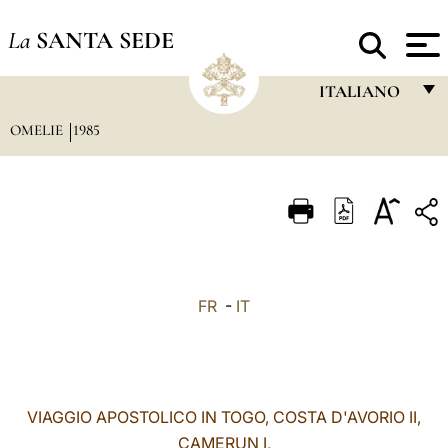
La
SANTA SEDE
ITALIANO
OMELIE
1985
FRANÇAIS
ENGLISH
ITALIANO
PORTUGUÊS
ESPAÑOL
FR
-
IT
DEUTSCH
POLSKI
العربيّة
VIAGGIO APOSTOLICO IN TOGO, COSTA D'AVORIO II,
CAMERUN I,
中文