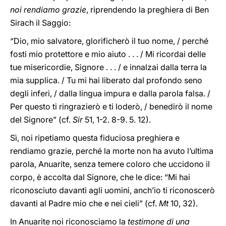
noi rendiamo grazie
, riprendendo la preghiera di Ben
Sirach il Saggio:
“Dio, mio salvatore, glorificherò il tuo nome, / perché
fosti mio protettore e mio aiuto . . . / Mi ricordai delle
tue misericordie, Signore . . . / e innalzai dalla terra la
mia supplica. / Tu mi hai liberato dal profondo seno
degli inferi, / dalla lingua impura e dalla parola falsa. /
Per questo ti ringrazierò e ti loderò, / benedirò il nome
del Signore” (cf.
Sir
51, 1-2. 8-9. 5. 12).
Sì, noi ripetiamo questa fiduciosa preghiera e
rendiamo grazie, perché la morte non ha avuto l’ultima
parola, Anuarite, senza temere coloro che uccidono il
corpo, è accolta dal Signore, che le dice: “Mi hai
riconosciuto davanti agli uomini, anch’io ti riconoscerò
davanti al Padre mio che e nei cieli” (cf.
Mt
10, 32).
In Anuarite noi riconosciamo la
testimone di una