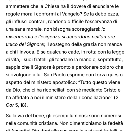
ammettere che la Chiesa ha il dovere di enunciare le
regole morali conformi al Vangelo? Se la debolezza,
gli influssi contrari, rendono difficile l’osservanza di
una sana morale, non bisogna scoraggiarsi:
la
misericordia e l’esigenza si accordano nell’amore
unico del Signore
; il sostegno della grazia non manca
a chi l’invoca. E se qualcuno cade, in rotta con la legge
di vita, i suoi fratelli gli tendano la mano e, soprattutto,
sappia che il Signore è pronto a perdonare coloro che
si rivolgono a lui. San Paolo esprime con forza questo
aspetto del ministero apostolico: “Tutto questo viene
da Dio, che ci ha riconciliati con sé mediante Cristo e
ha affidato a noi il ministero della riconciliazione” (
2
Cor
5, 18).
Sulla via del bene, gli esempi luminosi sono numerosi
nella comunità cristiana. Non dimentichiamo la fedeltà
di Anuarite! Dio doni alle sue sorelle e ai suoi fratelli lo