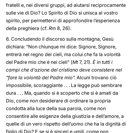
fratelli e, nei diversi gruppi, ad aiutarsi reciprocamente
sulle vie di Dio? Lo Spirito di Dio si unisca al vostro
spirito, per permettervi di approfondire l’esperienza
della preghiera (cf.
Rm
8, 26).
6. Concludendo il discorso sulla montagna, Gesù
dichiara: “Non chiunque mi dice: Signore, Signore,
entrerà nel regno dei cieli, ma colui che fa la volontà
del Padre mio che è nei cieli” (
Mt
7, 21).
È in tutti i
campi che d’azione del cristiano deve consistere nel
“fare la volontà del Padre mio”.
Alcuni trovano ciò
impossibile, scoraggiante . . . La legge può sembrare
dura . . . Ma, quando si è scoperto che si è amati da
Dio, come non desiderare di ordinare la propria
condotta alla luce della sua parola, come non
consentire alle esigenze della giustizia e dell’amore, a
quelle di un vero rispetto dell’uomo che ha la dignità di
figlio di Dio? E se si è sinceri e umili, come non