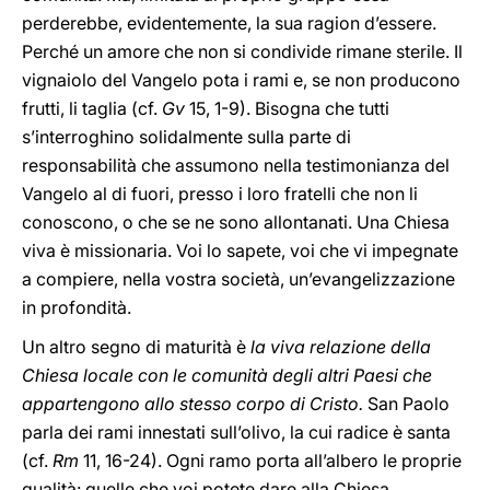
perderebbe, evidentemente, la sua ragion d’essere.
Perché un amore che non si condivide rimane sterile. Il
vignaiolo del Vangelo pota i rami e, se non producono
frutti, li taglia (cf.
Gv
15, 1-9). Bisogna che tutti
s’interroghino solidalmente sulla parte di
responsabilità che assumono nella testimonianza del
Vangelo al di fuori, presso i loro fratelli che non li
conoscono, o che se ne sono allontanati. Una Chiesa
viva è missionaria. Voi lo sapete, voi che vi impegnate
a compiere, nella vostra società, un’evangelizzazione
in profondità.
Un altro segno di maturità è
la viva relazione della
Chiesa locale con le comunità degli altri Paesi che
appartengono allo stesso corpo di Cristo.
San Paolo
parla dei rami innestati sull’olivo, la cui radice è santa
(cf.
Rm
11, 16-24). Ogni ramo porta all’albero le proprie
qualità: quelle che voi potete dare alla Chiesa