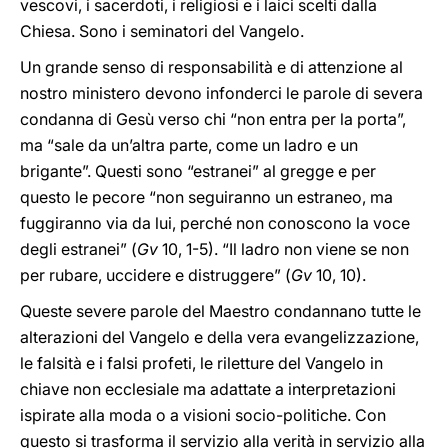
vescovi, i sacerdoti, i religiosi e i laici scelti dalla
Chiesa. Sono i seminatori del Vangelo.
Un grande senso di responsabilità e di attenzione al
nostro ministero devono infonderci le parole di severa
condanna di Gesù verso chi “non entra per la porta”,
ma “sale da un’altra parte, come un ladro e un
brigante”. Questi sono “estranei” al gregge e per
questo le pecore “non seguiranno un estraneo, ma
fuggiranno via da lui, perché non conoscono la voce
degli estranei” (
Gv
10, 1-5). “Il ladro non viene se non
per rubare, uccidere e distruggere” (
Gv
10, 10).
Queste severe parole del Maestro condannano tutte le
alterazioni del Vangelo e della vera evangelizzazione,
le falsità e i falsi profeti, le riletture del Vangelo in
chiave non ecclesiale ma adattate a interpretazioni
ispirate alla moda o a visioni socio-politiche. Con
questo si trasforma il servizio alla verità in servizio alla