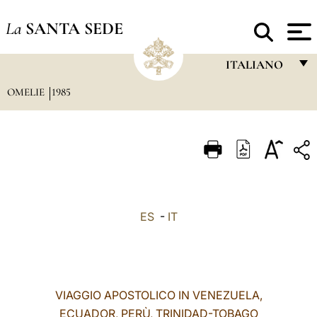
La
SANTA SEDE
ITALIANO
OMELIE
1985
FRANÇAIS
ENGLISH
ITALIANO
PORTUGUÊS
ESPAÑOL
ES
-
IT
DEUTSCH
POLSKI
العربيّة
VIAGGIO APOSTOLICO IN VENEZUELA,
ECUADOR, PERÙ, TRINIDAD-TOBAGO
中文