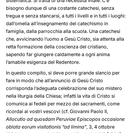
sistematica. Si tratta di una necessità vitale. C’è
bisogno dunque di una costante catechesi, senza
tregua e senza stancarsi, a tutti i livelli e in tutti i luoghi:
dall’omelia all’insegnamento del catechismo in
famiglia, dalla parrocchia alla scuola. Una catechesi
che, avvicinando l’uomo a Gesù Cristo, sia attenta alla
retta formazione della coscienza del cristiano,
sapendo far giungere caldamente a ogni anima
l’amabile esigenza del Redentore.
In questo compito, si deve porre grande slancio per
fare in modo che all’annuncio di Gesù Cristo
corrisponda l’adeguata celebrazione del suo mistero
nella liturgia della Chiesa; infatti la vita di Cristo si
comunica ai fedeli per mezzo dei sacramenti, come
ricordai ai vostri vescovi (cf. Giovanni Paolo II,
Allocutio ad quosdam Peruviae Episcopos occasione
oblata eorum visitationis “ad limina”
, 3, 4 ottobre