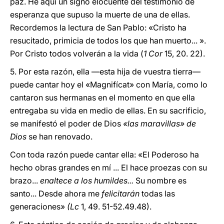
paz. He aquí un signo elocuente del testimonio de
esperanza que supuso la muerte de una de ellas.
Recordemos la lectura de San Pablo: «Cristo ha
resucitado, primicia de todos los que han muerto... ».
Por Cristo todos volverán a la vida (
1 Cor
15, 20. 22).
5. Por esta razón, ella —esta hija de vuestra tierra—
puede cantar hoy el «Magnifícat» con María, como lo
cantaron sus hermanas en el momento en que ella
entregaba su vida en medio de ellas. En su sacrificio,
se manifestó el poder de Dios
«las maravillas» de
Dios
se han renovado.
Con toda razón puede cantar ella: «El Poderoso ha
hecho obras grandes en mí ... El hace proezas con su
brazo...
enaltece a los humildes...
Su nombre es
santo... Desde ahora me
felicitarán
todas las
generaciones»
(Lc
1, 49. 51-52.49.48).