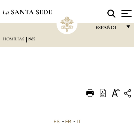
La
SANTA SEDE
ESPAÑOL
HOMILÍAS
1985
FRANÇAIS
ENGLISH
ITALIANO
PORTUGUÊS
ESPAÑOL
DEUTSCH
POLSKI
العربيّة
ES
-
FR
-
IT
中文