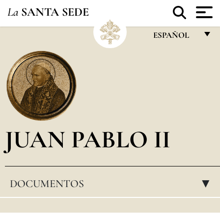
La
SANTA SEDE
ESPAÑOL
FRANÇAIS
ENGLISH
ITALIANO
PORTUGUÊS
JUAN PABLO II
ESPAÑOL
DEUTSCH
POLSKI
DOCUMENTOS
▸
العربيّة
中文