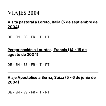
LATINE
VIAJES 2004
Visita pastoral a Loreto, Italia (5 de septiembre de
2004)
-
-
-
-
-
DE
EN
ES
FR
IT
PT
Peregrinación a Lourdes, Francia (14 - 15 de
agosto de 2004)
-
-
-
-
-
DE
EN
ES
FR
IT
PT
Viaje Apostólico a Berna, Suiza (5 - 6 de junio de
2004)
-
-
-
-
-
DE
EN
ES
FR
IT
PT