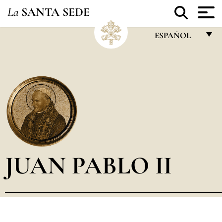
La
SANTA SEDE
ESPAÑOL
FRANÇAIS
ENGLISH
ITALIANO
PORTUGUÊS
ESPAÑOL
DEUTSCH
JUAN PABLO II
POLSKI
العربيّة
中文