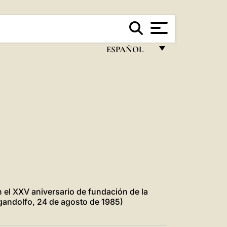
ESPAÑOL
FRANÇAIS
ENGLISH
ITALIANO
PORTUGUÊS
ESPAÑOL
DEUTSCH
POLSKI
n el XXV aniversario de fundación de la
lgandolfo, 24 de agosto de 1985)
العربيّة