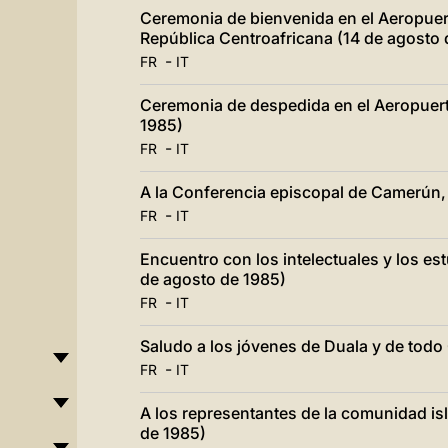
Ceremonia de bienvenida en el Aeropuert
República Centroafricana (14 de agosto 
-
FR
IT
Ceremonia de despedida en el Aeropuer
1985)
-
FR
IT
A la Conferencia episcopal de Camerún,
-
FR
IT
Encuentro con los intelectuales y los e
de agosto de 1985)
-
FR
IT
Saludo a los jóvenes de Duala y de tod
-
FR
IT
A los representantes de la comunidad i
de 1985)