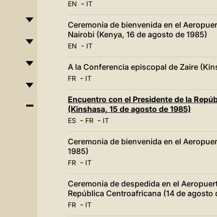
-
EN
IT
Ceremonia de bienvenida en el Aeropuer
Nairobi (Kenya, 16 de agosto de 1985)
-
EN
IT
A la Conferencia episcopal de Zaire (Ki
-
FR
IT
Encuentro con el Presidente de la Repúb
(Kinshasa, 15 de agosto de 1985)
-
-
ES
FR
IT
Ceremonia de bienvenida en el Aeropuert
1985)
-
FR
IT
Ceremonia de despedida en el Aeropuert
República Centroafricana (14 de agosto 
-
FR
IT