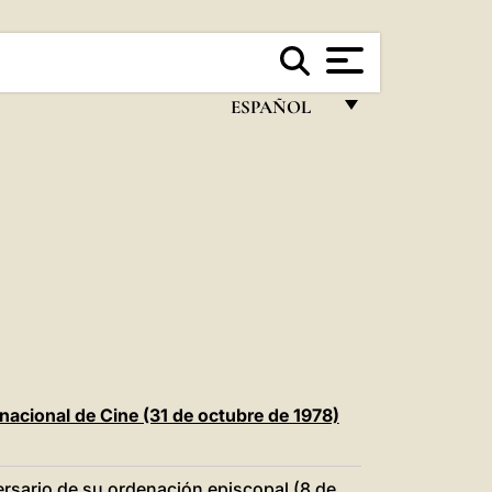
ESPAÑOL
FRANÇAIS
ENGLISH
ITALIANO
PORTUGUÊS
ESPAÑOL
DEUTSCH
POLSKI
rnacional de Cine (31 de octubre de 1978)
العربيّة
versario de su ordenación episcopal (8 de