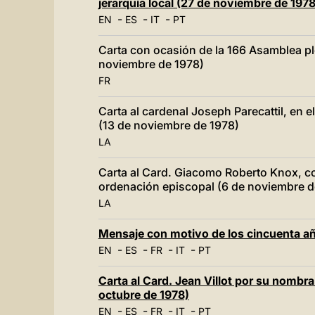
jerarquía local (27 de noviembre de 1978
-
-
-
EN
ES
IT
PT
Carta con ocasión de la 166 Asamblea pl
noviembre de 1978)
FR
Carta al cardenal Joseph Parecattil, en 
(13 de noviembre de 1978)
LA
Carta al Card. Giacomo Roberto Knox, co
ordenación episcopal (6 de noviembre d
LA
Mensaje con motivo de los cincuenta a
-
-
-
-
EN
ES
FR
IT
PT
Carta al Card. Jean Villot por su nomb
octubre de 1978)
-
-
-
-
EN
ES
FR
IT
PT