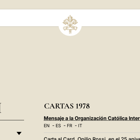
I
CARTAS 1978
Mensaje a la Organización Católica Inte
-
-
-
EN
ES
FR
IT
Carta al Card. Opilio Rossi, en el 25 ani