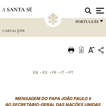
A
SANTA SÉ
PORTUGUÊS
CARTAS
1978
FRANÇAIS
ENGLISH
ITALIANO
PORTUGUÊS
ESPAÑOL
EN
-
ES
-
FR
-
IT
-
PT
DEUTSCH
POLSKI
العربيّة
MENSAGEM DO PAPA JOÃO PAULO II
AO SECRETÁRIO-GERAL DAS NAÇÕES UNIDAS
中文