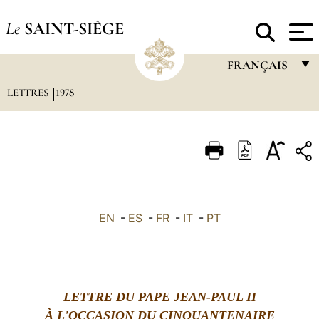
Le
SAINT-SIÈGE
FRANÇAIS
LETTRES
1978
FRANÇAIS
ENGLISH
ITALIANO
PORTUGUÊS
ESPAÑOL
EN
-
ES
-
FR
-
IT
-
PT
DEUTSCH
POLSKI
العربيّة
LETTRE DU PAPE JEAN-PAUL II
À L'OCCASION DU CINQUANTENAIRE
中文