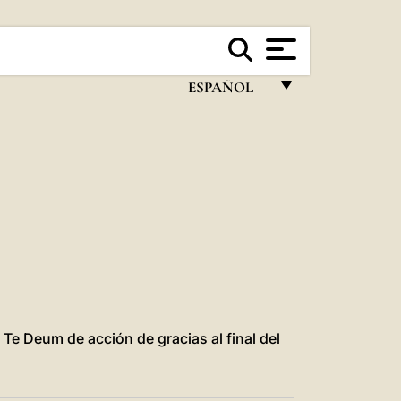
ESPAÑOL
FRANÇAIS
ENGLISH
ITALIANO
PORTUGUÊS
ESPAÑOL
DEUTSCH
POLSKI
 Te Deum de acción de gracias al final del
العربيّة