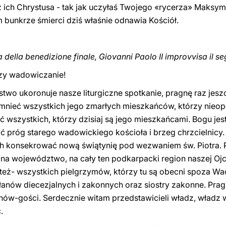
ich Chrystusa - tak jak uczyłaś Twojego «rycerza» Maksymi
bunkrze śmierci dziś właśnie odnawia Kościół.
 della benedizione finale, Giovanni Paolo II improvvisa il s
dzy wadowiczanie!
wo ukoronuje nasze liturgiczne spotkanie, pragnę raz jesz
mnieć wszystkich jego zmarłych mieszkańców, którzy nieop
 wszystkich, którzy dzisiaj są jego mieszkańcami. Bogu jes
 próg starego wadowickiego kościoła i brzeg chrzcielnicy
 konsekrować nową świątynię pod wezwaniem św. Piotra. P
, na województwo, na cały ten podkarpacki region naszej Oj
m też- wszystkich pielgrzymów, którzy tu są obecni spoza W
łanów diecezjalnych i zakonnych oraz siostry zakonne. Pr
nów-gości. Serdecznie witam przedstawicieli władz, władz 
.