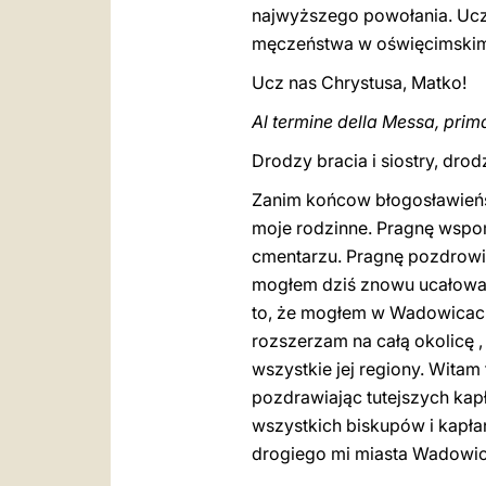
najwyższego powołania. Ucz 
męczeństwa w oświęcimskim 
Ucz nas Chrystusa, Matko!
Al termine della Messa, prima
Drodzy bracia i siostry, dro
Zanim końcow błogosławieńst
moje rodzinne. Pragnę wspo
cmentarzu. Pragnę pozdrowić
mogłem dziś znowu ucałować
to, że mogłem w Wadowicach
rozszerzam na całą okolicę 
wszystkie jej regiony. Wita
pozdrawiając tutejszych kap
wszystkich biskupów i kapła
drogiego mi miasta Wadowic