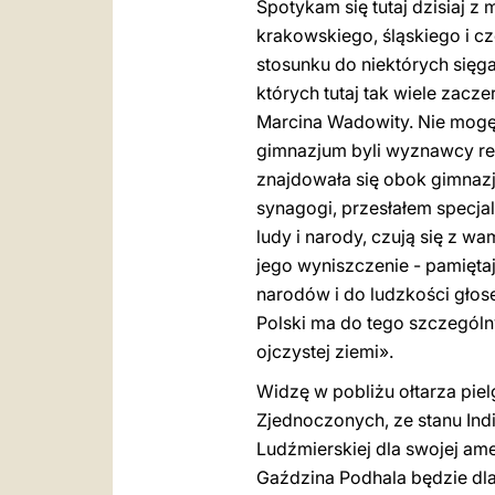
Spotykam się tutaj dzisiaj z
krakowskiego, śląskiego i c
stosunku do niektórych sięg
których tutaj tak wiele zac
Marcina Wadowity. Nie mogę
gimnazjum byli wyznawcy reli
znajdowała się obok gimnazj
synagogi, przesłałem specjal
ludy i narody, czują się z w
jego wyniszczenie - pamięta
narodów i do ludzkości głose
Polski ma do tego szczególn
ojczystej ziemi».
Widzę w pobliżu ołtarza pie
Zjednoczonych, ze stanu Indi
Ludźmierskiej dla swojej am
Gaździna Podhala będzie dla