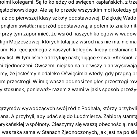
 moimi kolegami. Są to koledzy od święceń kapłańskich, z tr
zęstochowskiego. Ale są to przede wszystkim moi koledzy g
a aż do pierwszej klasy szkoły podstawowej. Dziękuję Wado
zerpnąłem światła: naprzód podstawową, a potem to znakomi
 przy tym zapomnieć, że wśród naszych kolegów w wadowi
gii Mojżeszowej, których tutaj już wśród nas nie ma, nie ma 
um. Na ręce jednego z naszych kolegów, kiedy odsłaniano ta
ny list. W tym liście odczytuję następujące słowa: «Kościół,
ami zjednoczeni. Owszem, niejako na pierwszy plan wysuwają
jmy, że jesteśmy niedaleko Oświęcimia wtedy, gdy pragną p
m przestrogi. W imię wasze podnosi ten głos przestrogi rów
y stosunek, ponieważ- razem z wami w jakiś sposób przeżył t
lgrzymów wywodzących swój ród z Podhala, którzy przybyli 
ana. A przybyli, aby udać się do Ludźmierza. Zabiorą stamtą
erykańskiej wspólnoty. Cieszymy się waszą obecnością, nas
 was taka sama w Stanach Zjednoczonych, jak jest na polsk