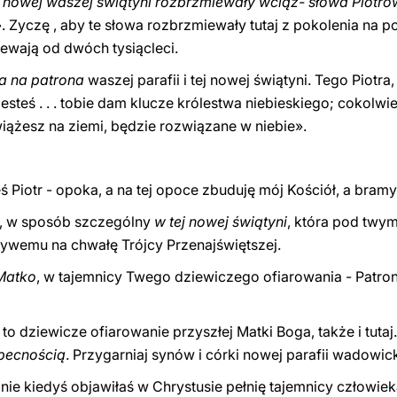
j nowej waszej świątyni rozbrzmiewały wciąż- słowa Piotr
 Zyczę , aby te słowa rozbrzmiewały tutaj z pokolenia na p
ewają od dwóch tysiącleci.
ra na patrona
waszej parafii i tej nowej świątyni. Tego Piotr
esteś . . . tobie dam klucze królestwa niebieskiego; cokolwi
iążesz na ziemi, będzie rozwiązane w niebie».
ś Piotr - opoka, a na tej opoce zbuduję mój Kościół, a bram
, w sposób szczególny
w tej nowej świątyni
, która pod twym
ywemu na chwałę Trójcy Przenajświętszej.
 Matko
, w tajemnicy Twego dziewiczego ofiarowania - Patr
 to dziewicze ofiarowanie przyszłej Matki Boga, także i tutaj
becnością
. Przygarniaj synów i córki nowej parafii wadowic
mnie kiedyś objawiłaś w Chrystusie pełnię tajemnicy człowie