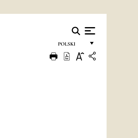
POLSKI
FRANÇAIS
ENGLISH
ITALIANO
PORTUGUÊS
ESPAÑOL
DEUTSCH
POLSKI