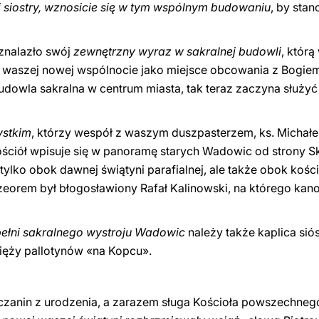
i siostry, wznosicie się w tym wspólnym budowaniu
, by sta
znalazło swój
zewnętrzny wyraz w sakralnej budowli
, którą
 waszej nowej wspólnocie jako miejsce obcowania z Bogiem.
dowla sakralna w centrum miasta, tak teraz zaczyna służy
stkim
, którzy wespół z waszym duszpasterzem, ks. Michałe
ościół wpisuje się w panoramę starych Wadowic od strony S
e tylko obok dawnej świątyni parafialnej, ale także obok koś
rzeorem był błogosławiony Rafał Kalinowski, na którego ka
pełni sakralnego wystroju Wadowic
należy także kaplica sió
sięży pallotynów «na Kopcu».
zanin z urodzenia, a zarazem sługa Kościoła powszechnego 