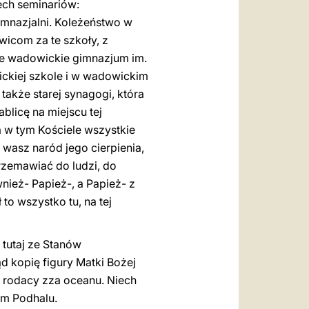
zech seminariów:
imnazjalni. Koleżeństwo w
wicom za te szkoły, z
te wadowickie gimnazjum im.
ckiej szkole i w wadowickim
także starej synagogi, która
blicę na miejscu tej
 a w tym Kościele wszystkie
 wasz naród jego cierpienia,
rzemawiać do ludzi, do
nież- Papież-, a Papież- z
o wszystko tu, na tej
tutaj ze Stanów
d kopię figury Matki Bożej
i rodacy zza oceanu. Niech
im Podhalu.