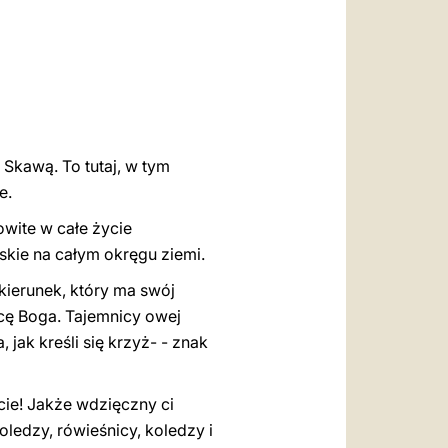
العربيّة
中文
LATINE
Skawą. To tutaj, w tym
e.
owite w całe życie
ńskie na całym okręgu ziemi.
kierunek, który ma swój
cę Boga. Tajemnicy owej
 jak kreśli się krzyż- - znak
acie! Jakże wdzięczny ci
koledzy, rówieśnicy, koledzy i