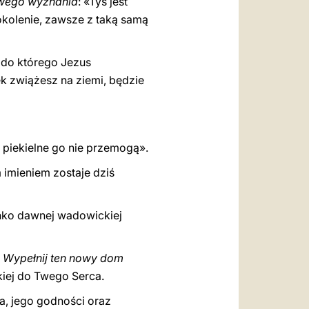
owego wyznania
: «Tyś jest
okolenie, zawsze z taką samą
a, do którego Jezus
ek zwiążesz na ziemi, będzie
y piekielne go nie przemogą».
 imieniem zostaje dziś
onko dawnej wadowickiej
.
Wypełnij ten nowy dom
kiej do Twego Serca.
ka, jego godności oraz