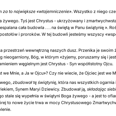
em
za to największe «wtajemniczenie»
. Wszystko z niego cze
oga żywego. Tyś jest Chrystus - ukrzyżowany i zmartwychwst
espalana cała budowla . . . na świętą w Panu świątynię ». Ro
ostołów i proroków. W tej budowli jesteśmy wszyscy «wsp
nia przestrzeń wewnętrzną naszych dusz. Przenika je swoim 
óg nieogarniony, Bóg, w którym «żyjemy, poruszamy się i je
kamieniem węgielnym jest Chrystus - Syn współistotny Ojcu.
st we Mnie, a Ja w Ojcu»? Czy nie wiecie, że Ojciec jest we 
ywego,
zbudował tę świątynię
, która nas wszystkich ogarnia
owiekiem, Synem Maryi Dziewicy. Zbudował ją,
składając sieb
o stale się wypełnia w świątyni Boga żywego - a jest to ofia
 której to nowe życie trwa w mocy Chrystusowego Zmartwychws
lenie.