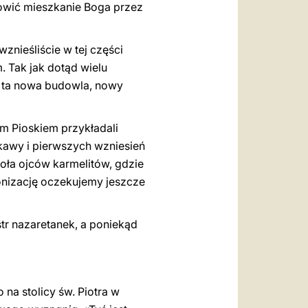
nowić mieszkanie Boga przez
 wznieśliście w tej części
 Tak jak dotąd wielu
ć ta nowa budowla, nowy
m Pioskiem przykładali
kawy i pierwszych wzniesień
cioła ojców karmelitów, gdzie
nonizację oczekujemy jeszcze
str nazaretanek, a poniekąd
na stolicy św. Piotra w