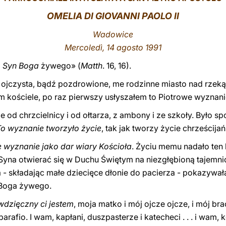
OMELIA DI GIOVANNI PAOLO II
Wadowice
Mercoledì, 14 agosto 1991
z, Syn Boga
żywego» (
Matth
. 16, 16).
 ojczysta, bądź pozdrowione, me rodzinne miasto nad rzeką 
m kościele, po raz pierwszy usłyszałem to Piotrowe wyznani
 od chrzcielnicy i od ołtarza, z ambony i ze szkoły. Było sp
To wyznanie tworzyło życie
, tak jak tworzy życie chrześcija
e wyznanie jako dar wiary Kościoła
. Życiu memu nadało ten 
Syna otwierać się w Duchu Świętym na niezgłębioną tajemni
 - składając małe dziecięce dłonie do pacierza - pokazywała,
 Boga żywego.
wdzięczny ci jestem
, moja matko i mój ojcze ojcze, i mój br
rafio. I wam, kapłani, duszpasterze i katecheci . . . i wam, 