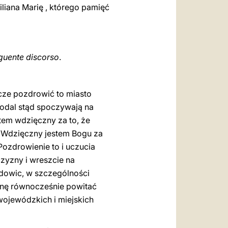
liana Marię , którego pamięć
eguente discorso
.
cze pozdrowić to miasto
odal stąd spoczywają na
tem wdzięczny za to, że
. Wdzięczny jestem Bogu za
ozdrowienie to i uczucia
czyzny i wreszcie na
adowic, w szczególności
agnę równocześnie powitać
wojewódzkich i miejskich