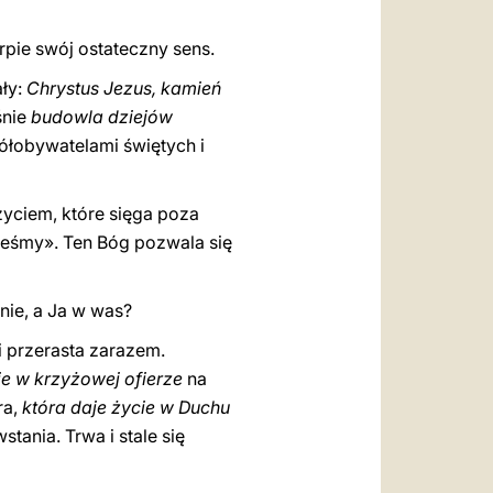
rpie swój ostateczny sens.
ały:
Chrystus Jezus, kamień
śnie
budowla dziejów
ółobywatelami świętych i
życiem, które sięga poza
steśmy». Ten Bóg pozwala się
Mnie, a Ja w was?
 i przerasta zarazem.
ie w krzyżowej ofierze
na
ra,
która daje życie w Duchu
tania. Trwa i stale się