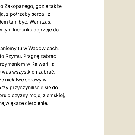
do Zakopanego, gdzie także
a, z potrzeby serca i z
nąłem tam być. Wam zaś,
w tym kierunku dojrzeje do
staniemy tu w Wadowicach.
do Rzymu. Pragnę zabrać
trzymaniem w Kalwarii, a
 was wszystkich zabrać,
ze niełatwe sprawy w
rzy przyczyniliście się do
ru ojczyzny mojej ziemskiej,
ajwiększe cierpienie.