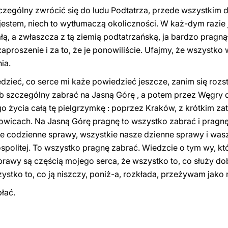
zególny zwrócić się do ludu Podtatrza, przede wszystkim 
jestem, niech to wytłumaczą okoliczności. W każ-dym razie j
ałą, a zwłaszcza z tą ziemią podtatrzańską, ja bardzo prag
aproszenie i za to, że je ponowiliście. Ufajmy, że wszystko 
ia.
edzieć, co serce mi każe powiedzieć jeszcze, zanim się roz
b szczególny zabrać na Jasną Górę , a potem przez Węgry 
o życia całą tę pielgrzymkę : poprzez Kraków, z krótkim za
wicach. Na Jasną Górę pragnę to wszystko zabrać i pragnę
ze codzienne sprawy, wszystkie nasze dzienne sprawy i was
ospolitej. To wszystko pragnę zabrać. Wiedzcie o tym wy, któ
rawy są częścią mojego serca, że wszystko to, co służy dob
stko to, co ją niszczy, poniż-a, rozkłada, przeżywam jako n
łać.