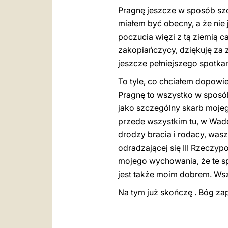
Pragnę jeszcze w sposób szc
miałem być obecny, a że nie 
poczucia więzi z tą ziemią c
zakopiańczycy, dziękuję za z
jeszcze pełniejszego spotkan
To tyle, co chciałem dopowi
Pragnę to wszystko w sposó
jako szczególny skarb mojeg
przede wszystkim tu, w Wado
drodzy bracia i rodacy, was
odradzającej się III Rzeczyp
mojego wychowania, że te sp
jest także moim dobrem. Wszy
Na tym już skończę . Bóg zap