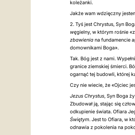
koleżanki.
Jakże wam wdzięczny jest
2. Tyś jest Chrystus, Syn B
wę
gielny, w którym rośnie «z
zbawienia
na fundamencie ap
domownikami Boga».
Tak. Bóg jest z nami. Wypeł
granice ziemskiej śmierci. B
ogarnąć tej budowli, której 
Czy nie wiecie, że «Ojciec je
Jezus Chrystus
, Syn Boga ż
Zbudował ją, stając się czł
odkupienie świata. Ofiara Jeg
Świętym
. Jest to Ofiara, w
odnawia z pokolenia na poko