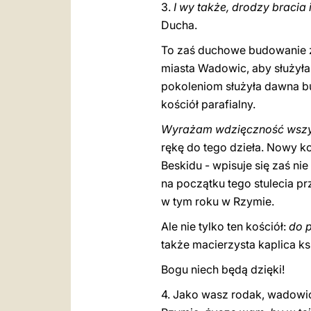
3.
I wy także, drodzy bracia 
Ducha.
To zaś duchowe budowanie 
miasta Wadowic, aby służyła
pokoleniom służyła dawna bu
kościół parafialny.
Wyrażam wdzięczność wszy
rękę do tego dzieła. Nowy k
Beskidu - wpisuje się zaś ni
na początku tego stulecia p
w tym roku w Rzymie.
Ale nie tylko ten kościół:
do 
także macierzysta kaplica k
Bogu niech będą dzięki!
4. Jako wasz rodak, wadowic