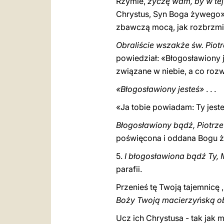
Rzymie,
życzę wam, by w te
Chrystus, Syn Boga żywego».
zbawczą mocą, jak rozbrzmi
Obraliście wszakże św. Piot
powiedział: «Błogosławiony j
związane w niebie, a co rozw
«Błogosławiony jesteś»
. . .
«Ja tobie powiadam: Ty jeste
Błogosławiony bądź, Piotrze
poświęcona i oddana Bogu ż
5.
I błogosławiona bądź Ty,
parafii.
Przenieś tę Twoją tajemnicę ,
Boży Twoją macierzyńską o
Ucz ich Chrystusa - tak jak 