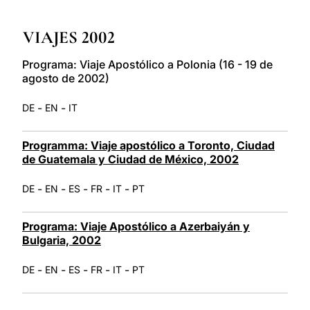
LATINE
VIAJES 2002
Programa: Viaje Apostólico a Polonia (16 - 19 de
agosto de 2002)
-
-
DE
EN
IT
Programma: Viaje apostólico a Toronto, Ciudad
de Guatemala y Ciudad de México, 2002
-
-
-
-
-
DE
EN
ES
FR
IT
PT
Programa: Viaje Apostólico a Azerbaiyán y
Bulgaria, 2002
-
-
-
-
-
DE
EN
ES
FR
IT
PT