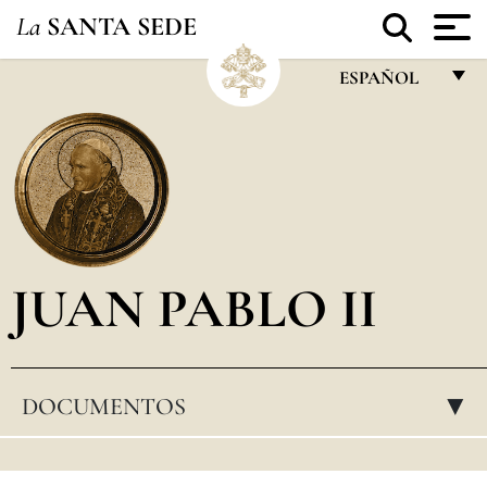
La
SANTA SEDE
ESPAÑOL
FRANÇAIS
ENGLISH
ITALIANO
PORTUGUÊS
JUAN PABLO II
ESPAÑOL
DEUTSCH
POLSKI
DOCUMENTOS
▸
العربيّة
中文