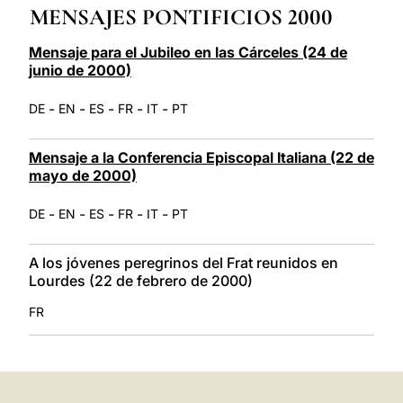
MENSAJES PONTIFICIOS 2000
LATINE
Mensaje para el Jubileo en las Cárceles (24 de
junio de 2000)
-
-
-
-
-
DE
EN
ES
FR
IT
PT
Mensaje a la Conferencia Episcopal Italiana (22 de
mayo de 2000)
-
-
-
-
-
DE
EN
ES
FR
IT
PT
A los jóvenes peregrinos del Frat reunidos en
Lourdes (22 de febrero de 2000)
FR