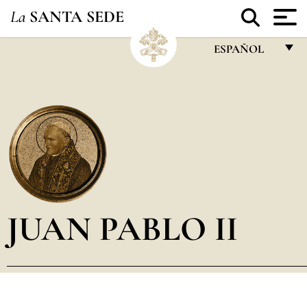
La
SANTA SEDE
ESPAÑOL
FRANÇAIS
ENGLISH
ITALIANO
PORTUGUÊS
ESPAÑOL
DEUTSCH
JUAN PABLO II
POLSKI
العربيّة
中文