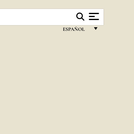
ESPAÑOL
FRANÇAIS
ENGLISH
ITALIANO
PORTUGUÊS
ESPAÑOL
DEUTSCH
POLSKI
العربيّة