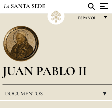
La
SANTA SEDE
ESPAÑOL
FRANÇAIS
ENGLISH
ITALIANO
PORTUGUÊS
JUAN PABLO II
ESPAÑOL
DEUTSCH
POLSKI
DOCUMENTOS
▸
العربيّة
中文