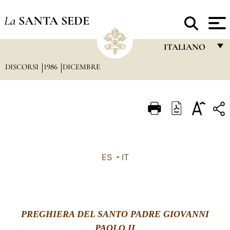
La
SANTA SEDE
ITALIANO
DISCORSI
1986
DICEMBRE
FRANÇAIS
ENGLISH
ITALIANO
PORTUGUÊS
ESPAÑOL
ES
-
IT
DEUTSCH
POLSKI
العربيّة
PREGHIERA DEL SANTO PADRE GIOVANNI
中文
PAOLO II