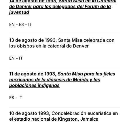
14 de agosto de 1993,
Santa Misa en la Catedral
de Denver para los delegados del Forum de la
juventud
-
-
EN
ES
IT
13 de agosto de 1993, Santa Misa celebrada con
los obispos en la catedral de Denver
-
EN
IT
11 de agosto de 1993,
Santa Misa para los fieles
mexicanos de la diócesis de Mérida y las
poblaciones indígenas
-
ES
IT
10 de agosto 1993, Concelebración eucarística en
el estadio nacional de Kingston, Jamaica