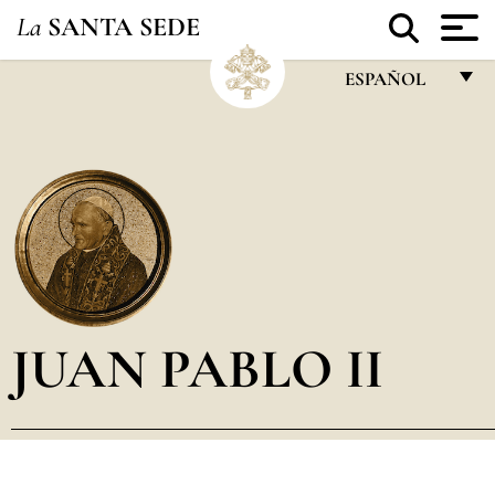
La
SANTA SEDE
ESPAÑOL
FRANÇAIS
ENGLISH
ITALIANO
PORTUGUÊS
ESPAÑOL
DEUTSCH
JUAN PABLO II
POLSKI
العربيّة
中文