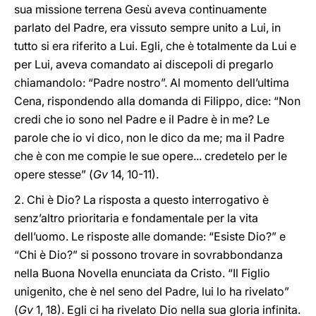
sua missione terrena Gesù aveva continuamente
parlato del Padre, era vissuto sempre unito a Lui, in
tutto si era riferito a Lui. Egli, che è totalmente da Lui e
per Lui, aveva comandato ai discepoli di pregarlo
chiamandolo: “Padre nostro”. Al momento dell’ultima
Cena, rispondendo alla domanda di Filippo, dice: “Non
credi che io sono nel Padre e il Padre è in me? Le
parole che io vi dico, non le dico da me; ma il Padre
che è con me compie le sue opere... credetelo per le
opere stesse” (
Gv
14, 10-11).
2. Chi è Dio? La risposta a questo interrogativo è
senz’altro prioritaria e fondamentale per la vita
dell’uomo. Le risposte alle domande: “Esiste Dio?” e
“Chi è Dio?” si possono trovare in sovrabbondanza
nella Buona Novella enunciata da Cristo. “Il Figlio
unigenito, che è nel seno del Padre, lui lo ha rivelato”
(
Gv
1, 18). Egli ci ha rivelato Dio nella sua gloria infinita.