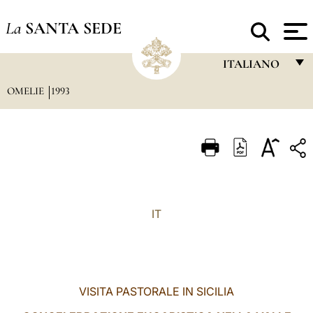
La
SANTA SEDE
ITALIANO
OMELIE
1993
FRANÇAIS
ENGLISH
ITALIANO
PORTUGUÊS
ESPAÑOL
IT
DEUTSCH
POLSKI
العربيّة
VISITA PASTORALE IN SICILIA
中文