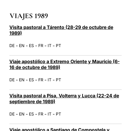
LATINE
VIAJES 1989
Visita pastoral a Tárento (28-29 de octubre de
1989)
-
-
-
-
-
DE
EN
ES
FR
IT
PT
Viaje apostólico a Extremo Oriente y Mauricio (6-
16 de octubre de 1989)
-
-
-
-
-
DE
EN
ES
FR
IT
PT
Visita pastoral a Pisa, Volterra y Lucca (22-24 de
septiembre de 1989)
-
-
-
-
-
DE
EN
ES
FR
IT
PT
Viaje apostólico a Santiago de Compostela y