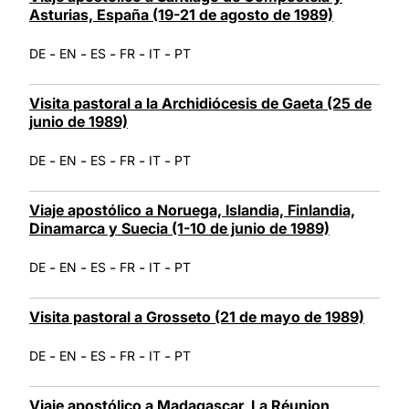
Asturias, España (19-21 de agosto de 1989)
-
-
-
-
-
DE
EN
ES
FR
IT
PT
Visita pastoral a la Archidiócesis de Gaeta (25 de
junio de 1989)
-
-
-
-
-
DE
EN
ES
FR
IT
PT
Viaje apostólico a Noruega, Islandia, Finlandia,
Dinamarca y Suecia (1-10 de junio de 1989)
-
-
-
-
-
DE
EN
ES
FR
IT
PT
Visita pastoral a Grosseto (21 de mayo de 1989)
-
-
-
-
-
DE
EN
ES
FR
IT
PT
Viaje apostólico a Madagascar, La Réunion,