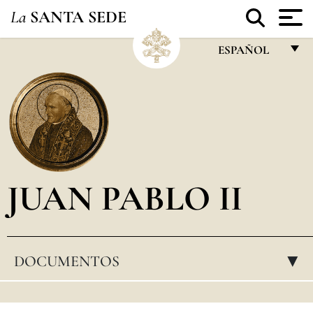
La
SANTA SEDE
ESPAÑOL
FRANÇAIS
ENGLISH
ITALIANO
PORTUGUÊS
JUAN PABLO II
ESPAÑOL
DEUTSCH
POLSKI
DOCUMENTOS
▸
العربيّة
中文