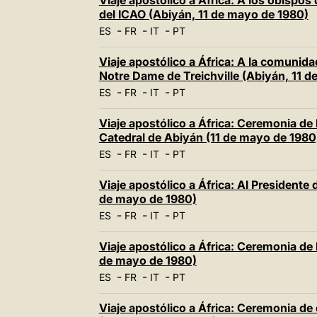
Viaje apostólico a África: A los obispos 
del ICAO (Abiyán, 11 de mayo de 1980)
-
-
-
ES
FR
IT
PT
Viaje apostólico a África: A la comunida
Notre Dame de Treichville (Abiyán, 11 
-
-
-
ES
FR
IT
PT
Viaje apostólico a África: Ceremonia de 
Catedral de Abiyán (11 de mayo de 1980
-
-
-
ES
FR
IT
PT
Viaje apostólico a África: Al Presidente 
de mayo de 1980)
-
-
-
ES
FR
IT
PT
Viaje apostólico a África: Ceremonia de
de mayo de 1980)
-
-
-
ES
FR
IT
PT
Viaje apostólico a África: Ceremonia d