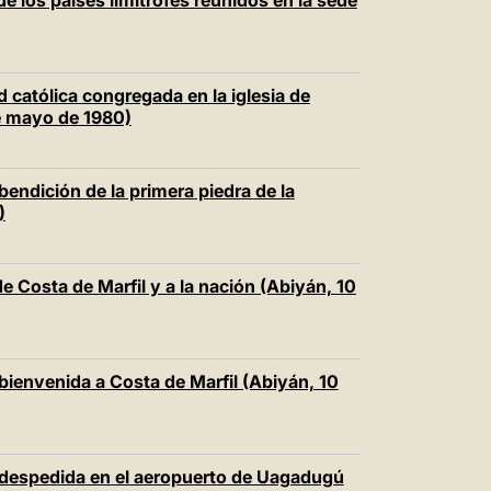
de los países limítrofes reunidos en la sede
d católica congregada en la iglesia de
de mayo de 1980)
bendición de la primera piedra de la
)
de Costa de Marfil y a la nación (Abiyán, 10
 bienvenida a Costa de Marfil (Abiyán, 10
e despedida en el aeropuerto de Uagadugú