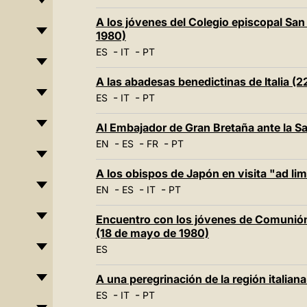
A los jóvenes del Colegio episcopal Sa
1980)
-
-
ES
IT
PT
A las abadesas benedictinas de Italia (
-
-
ES
IT
PT
Al Embajador de Gran Bretaña ante la S
-
-
-
EN
ES
FR
PT
A los obispos de Japón en visita "ad li
-
-
-
EN
ES
IT
PT
Encuentro con los jóvenes de Comunión
(18 de mayo de 1980)
ES
A una peregrinación de la región italia
-
-
ES
IT
PT