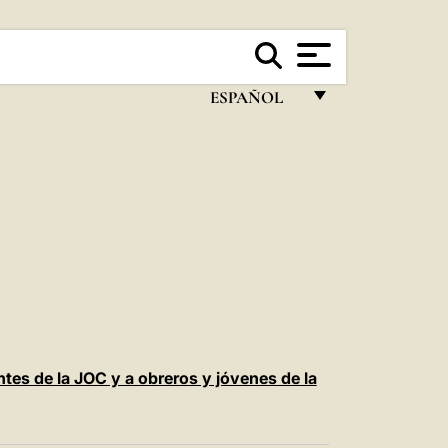
ESPAÑOL
FRANÇAIS
ENGLISH
ITALIANO
PORTUGUÊS
ESPAÑOL
DEUTSCH
POLSKI
ntes de la JOC y a obreros y jóvenes de la
العربيّة