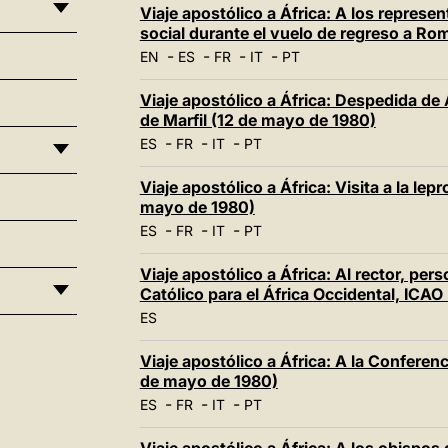
Viaje apostólico a África: A los repres
social durante el vuelo de regreso a Ro
-
-
-
-
EN
ES
FR
IT
PT
Viaje apostólico a África: Despedida de 
de Marfil (12 de mayo de 1980)
-
-
-
ES
FR
IT
PT
Viaje apostólico a África: Visita a la le
mayo de 1980)
-
-
-
ES
FR
IT
PT
Viaje apostólico a África: Al rector, pers
Católico para el África Occidental, ICAO
ES
Viaje apostólico a África: A la Conferen
de mayo de 1980)
-
-
-
ES
FR
IT
PT