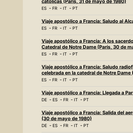
católicas (París, 31 de mayo de 1980)
-
-
-
ES
FR
IT
PT
Viaje apostólico a Francia: Saludo al Al
-
-
-
ES
FR
IT
PT
Viaje apostólico a Francia: A los sacerdo
Catedral de Notre Dame (París, 30 de m
-
-
-
ES
FR
IT
PT
Viaje apostólico a Francia: Saludo radio
celebrada en la catedral de Notre Dame 
-
-
-
ES
FR
IT
PT
Viaje apostólico a Francia: Llegada a Pa
-
-
-
-
DE
ES
FR
IT
PT
Viaje apostólico a Francia: Salida del a
(30 de mayo de 1980)
-
-
-
-
DE
ES
FR
IT
PT