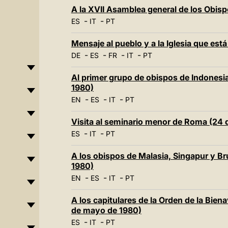
A la XVII Asamblea general de los Obisp
-
-
ES
IT
PT
Mensaje al pueblo y a la Iglesia que est
-
-
-
-
DE
ES
FR
IT
PT
Al primer grupo de obispos de Indonesia
1980)
-
-
-
EN
ES
IT
PT
Visita al seminario menor de Roma (24
-
-
ES
IT
PT
A los obispos de Malasia, Singapur y Br
1980)
-
-
-
EN
ES
IT
PT
A los capitulares de la Orden de la Bie
de mayo de 1980)
-
-
ES
IT
PT