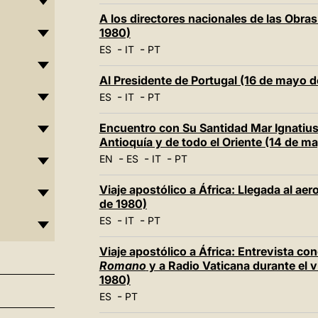
A los directores nacionales de las Obras
1980)
-
-
ES
IT
PT
Al Presidente de Portugal (16 de mayo d
-
-
ES
IT
PT
Encuentro con Su Santidad Mar Ignatius 
Antioquía y de todo el Oriente (14 de m
-
-
-
EN
ES
IT
PT
Viaje apostólico a África: Llegada al a
de 1980)
-
-
ES
IT
PT
Viaje apostólico a África: Entrevista co
Romano
y a Radio Vaticana durante el 
1980)
-
ES
PT