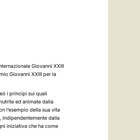
العربيّة
中文
LATINE
ternazionale Giovanni XXIII
emio Giovanni XXIII per la
ò i principi sui quali
 nutrite ed animate dalla
Con l’esempio della sua vita
, indipendentemente dalla
ni iniziativa che ha come