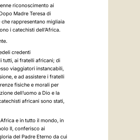
lenne riconoscimento ai
a. Dopo Madre Teresa di
 che rappresentano migliaia
no i catechisti dell’Africa.
nte.
Fedeli credenti
tti, ai fratelli africani; di
esso viaggiatori instancabili,
one, e ad assistere i fratelli
erenze fisiche e morali per
azione dell’uomo a Dio e la
techisti africani sono stati,
rica e in tutto il mondo, in
lo II, conferisco ai
 gloria del Padre Eterno da cui