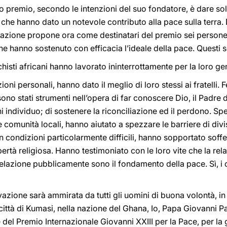
 premio, secondo le intenzioni del suo fondatore, è dare so
ni che hanno dato un notevole contributo alla pace sulla terr
azione propone ora come destinatari del premio sei persone
che hanno sostenuto con efficacia l’ideale della pace. Questi so
echisti africani hanno lavorato ininterrottamente per la loro ge
oni personali, hanno dato il meglio di loro stessi ai fratelli. 
no stati strumenti nell’opera di far conoscere Dio, il Padre di tu
gni individuo; di sostenere la riconciliazione ed il perdono. Sp
 comunità locali, hanno aiutato a spezzare le barriere di divisi
in condizioni particolarmente difficili, hanno sopportato soff
bertà religiosa. Hanno testimoniato con le loro vite che la rel
elazione pubblicamente sono il fondamento della pace. Sì, i ca
ione sarà ammirata da tutti gli uomini di buona volontà, in Af
ittà di Kumasi, nella nazione del Ghana, Io, Papa Giovanni Pao
e del Premio Internazionale Giovanni XXIII per la Pace, per la