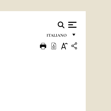
ITALIANO
FRANÇAIS
ENGLISH
ITALIANO
PORTUGUÊS
ESPAÑOL
DEUTSCH
POLSKI