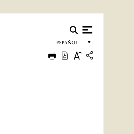
ESPAÑOL
FRANÇAIS
ENGLISH
ITALIANO
PORTUGUÊS
ESPAÑOL
DEUTSCH
POLSKI