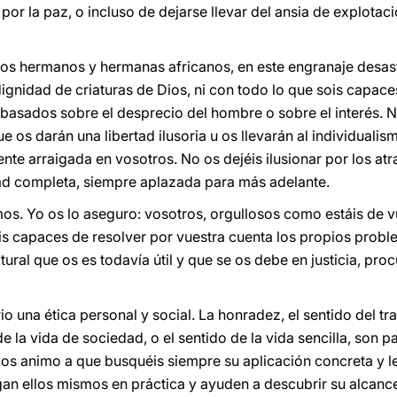
por la paz, o incluso de dejarse llevar del ansia de explotac
idos hermanos y hermanas africanos, en este engranaje desas
dignidad de criaturas de Dios, ni con todo lo que sois capace
 basados sobre el desprecio del hombre o sobre el interés. N
ue os darán una libertad ilusoria u os llevarán al individualis
nte arraigada en vosotros. No os dejéis ilusionar por los at
dad completa, siempre aplazada para más adelante.
s. Yo os lo aseguro: vosotros, orgullosos como estáis de v
s capaces de resolver por vuestra cuenta los propios proble
ural que os es todavía útil y que se os debe en justicia, pro
io una ética personal y social. La honradez, el sentido del tra
 la vida de sociedad, o el sentido de la vida sencilla, son 
os animo a que busquéis siempre su aplicación concreta y le
ngan ellos mismos en práctica y ayuden a descubrir su alcanc