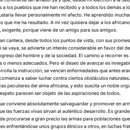
s a los pueblos que me han recibido y a todos los demás a los
ustaría llevar personalmente mi afecto. He aprendido mucha
ivo que me ha resultado. A mi vez quisiera dejar a los africa
, exigente, porque viene de un amigo para sus amigos.
an cantera, desde todos los puntos de vista, con sus promes
se vaya, se advierte un interés considerable en favor del des
progreso del hombre y de la sociedad. El camino a recorrer e
ás o menos adecuados. Pero el deseo de avanzar es innegabl
arrolla la instrucción, se vencen enfermedades que antes era
 comienza a saber luchar contra ciertos obstáculos naturales
zas peculiares del alma africana, y esto suscita un noble org
respeto parecen ser objeto de las aspiraciones de todos.
 que conviene absolutamente salvaguardar y promover en arm
ue las fuerzas vivas sirvan al auténtico desarrollo. Es grande,
 de procurarse a gran precio las armas para poblaciones que
s enfrentándose unos grupos étnicos a otros, en luchas frat