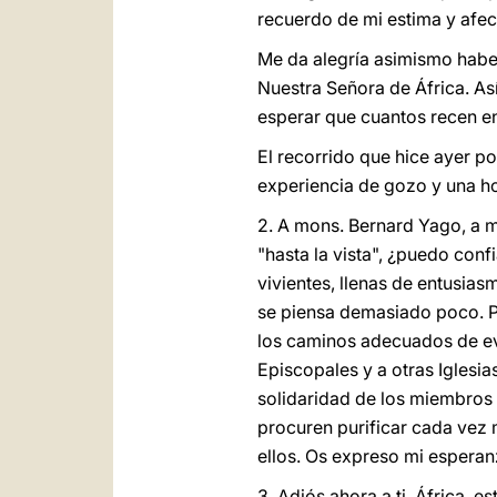
recuerdo de mi estima y afec
Me da alegría asimismo haber
Nuestra Señora de África. Así
esperar que cuantos recen en e
El recorrido que hice ayer po
experiencia de gozo y una ho
2. A mons. Bernard Yago, a mi
"hasta la vista", ¿puedo conf
vivientes, llenas de entusias
se piensa demasiado poco. Pe
los caminos adecuados de eva
Episcopales y a otras Iglesi
solidaridad de los miembros 
procuren purificar cada vez
ellos. Os expreso mi esperan
3. Adiós ahora a ti, África, 