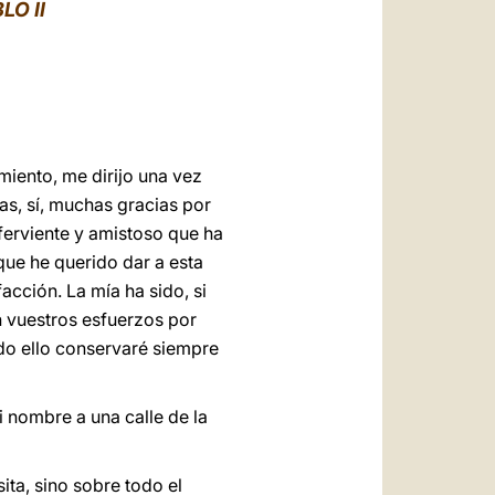
العربيّة
O II
中文
LATINE
imiento, me dirijo una vez
ias, sí, muchas gracias por
 ferviente y amistoso que ha
que he querido dar a esta
facción. La mía ha sido, si
 vuestros esfuerzos por
odo ello conservaré siempre
i nombre a una calle de la
ita, sino sobre todo el