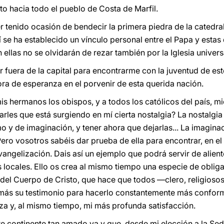
to hacia todo el pueblo de Costa de Marfil.
 tenido ocasión de bendecir la primera piedra de la catedral
 se ha establecido un vínculo personal entre el Papa y estas 
llas no se olvidarán de rezar también por la Iglesia universal
r fuera de la capital para encontrarme con la juventud de est
ra de esperanza en el porvenir de esta querida nación.
s hermanos los obispos, y a todos los católicos del país, mi
iarles que está surgiendo en mí cierta nostalgia? La nostalg
mo y de imaginación, y tener ahora que dejarlas... La imaginac
ro vosotros sabéis dar prueba de ella para encontrar, en el
ngelización. Dais así un ejemplo que podrá servir de alient
as locales. Ello os crea al mismo tiempo una especie de oblig
del Cuerpo de Cristo, que hace que todos —clero, religiosos 
 más su testimonio para hacerlo constantemente más conforme
za y, al mismo tiempo, mi más profunda satisfacción.
este continente tan amado ya y que, desde mi elección a la Se