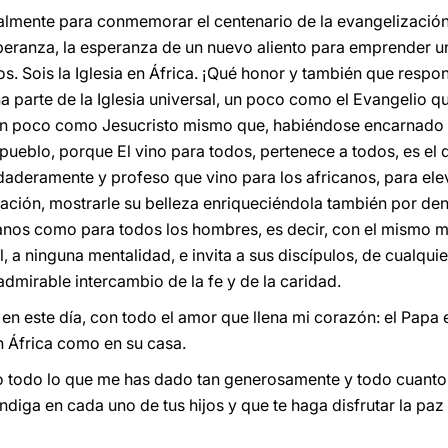
ialmente para conmemorar el centenario de la evangelizació
peranza, la esperanza de un nuevo aliento para emprender un
os. Sois la Iglesia en África. ¡Qué honor y también que respon
na parte de la Iglesia universal, un poco como el Evangelio q
 Un poco como Jesucristo mismo que, habiéndose encarnado
pueblo, porque El vino para todos, pertenece a todos, es el 
aderamente y profeso que vino para los africanos, para eleva
ación, mostrarle su belleza enriqueciéndola también por dent
canos como para todos los hombres, es decir, con el mismo m
, a ninguna mentalidad, e invita a sus discípulos, de cualqui
l admirable intercambio de la fe y de la caridad.
en este día, con todo el amor que llena mi corazón: el Papa e
n África como en su casa.
o todo lo que me has dado tan generosamente y todo cuanto 
endiga en cada uno de tus hijos y que te haga disfrutar la paz