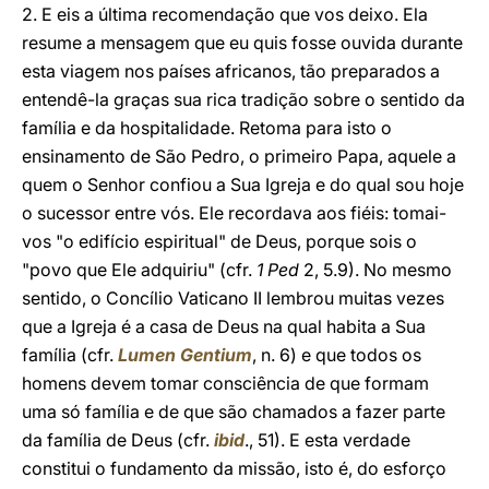
2. E eis a última recomendação que vos deixo. Ela
resume a mensagem que eu quis fosse ouvida durante
esta viagem nos países africanos, tão preparados a
entendê-la graças sua rica tradição sobre o sentido da
família e da hospitalidade. Retoma para isto o
ensinamento de São Pedro, o primeiro Papa, aquele a
quem o Senhor confiou a Sua Igreja e do qual sou hoje
o sucessor entre vós. Ele recordava aos fiéis: tomai-
vos "o edifício espiritual" de Deus, porque sois o
"povo que Ele adquiriu" (cfr.
1 Ped
2, 5.9). No mesmo
sentido, o Concílio Vaticano II lembrou muitas vezes
que a Igreja é a casa de Deus na qual habita a Sua
família (cfr.
Lumen Gentium
, n. 6) e que todos os
homens devem tomar consciência de que formam
uma só família e de que são chamados a fazer parte
da família de Deus (cfr.
ibid
., 51). E esta verdade
constitui o fundamento da missão, isto é, do esforço