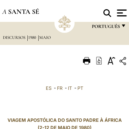
A
SANTA SÉ
PORTUGUÊS
DISCURSOS
1980
MAIO
FRANÇAIS
ENGLISH
ITALIANO
PORTUGUÊS
ESPAÑOL
ES
-
FR
-
IT
-
PT
DEUTSCH
POLSKI
العربيّة
VIAGEM APOSTÓLICA DO SANTO PADRE À ÁFRICA
(2-12 DE MAIO DE 1980)
中文