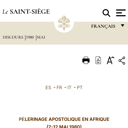
Le
SAINT-SIÈGE
FRANÇAIS
DISCOURS
1980
MAI
FRANÇAIS
ENGLISH
ITALIANO
PORTUGUÊS
ESPAÑOL
ES
-
FR
-
IT
-
PT
DEUTSCH
POLSKI
العربيّة
P
LERINAGE APOSTOLIQUE EN AFRIQUE
È
中文
(2-12 MAI 1980)