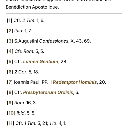
Bénédiction Apostolique.
[
1
] Cfr.
2 Tim
. 1, 6.
[
2
]
Ibid
. 1, 7.
[
3
] S.Augustini
Confessiones
, X, 43, 69.
[
4
] Cfr.
Rom
. 5, 5.
[
5
] Cfr.
Lumen Gentium
, 28.
[
6
]
2 Cor
. 5, 18.
[
7
] Ioannis Pauli PP. II
Redemptor Hominis
, 20.
[
8
] Cfr.
Presbyterorum Ordinis
, 6.
[
9
]
Rom
. 16, 3.
[
10
]
Ibid
. 5, 5.
[
11
] Cfr.
1 Tim
. 5, 21;
1 Io
. 4, 1.